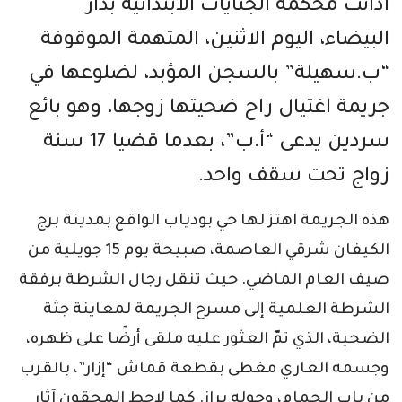
أدانت محكمة الجنايات الابتدائية بدار
البيضاء، اليوم الاثنين، المتهمة الموقوفة
“ب.سهيلة” بالسجن المؤبد، لضلوعها في
جريمة اغتيال راح ضحيتها زوجها، وهو بائع
سردين يدعى “أ.ب”، بعدما قضيا 17 سنة
زواج تحت سقف واحد.
هذه الجريمة اهتز لها حي بودياب الواقع بمدينة برج
الكيفان شرقي العاصمة، صبيحة يوم 15 جويلية من
صيف العام الماضي. حيث تنقل رجال الشرطة برفقة
الشرطة العلمية إلى مسرح الجريمة لمعاينة جثة
الضحية، الذي تمّ العثور عليه ملقى أرضًا على ظهره،
وجسمه العاري مغطى بقطعة قماش “إزار”، بالقرب
من باب الحمام، وحوله براز. كما لاحط المحقون آثار