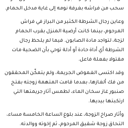
سحب من فراشه بغرفة نومه إلى غاية مدخل الحمام.
وعاين رجال الشرطة الكثير من البراز في فراش
المرحوم، بينما كانت أرضية المنزل بقرب الحمام
لزجة، لتواجد مادة الصابون. فيما لم يلحظ رجال
الشرطة أي أداة حادة أو أدلة توحي بأن الضحية مات
مقتولا بفعلة فاعل.
وقد اكتسى الغموض الجريمة، ولم يتمكّن المحققون
من فك ألغازها، بعدما قامت المتهمة زوجته بفتح
صنبور غاز سخان الماء، لطمس آثار جريمتها التي
ارتكبتها بيديها.
وأثار صراخ الزوجة، عند بلوغ الساعة الخامسة مساء،
التحاق زوجة شقيق المرحوم، ثم إخوته ووالدته.