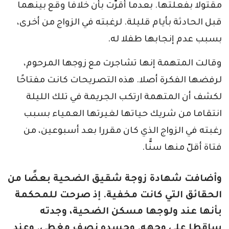
مقتولا بفعلتها. بعدما أقرّت بأن خلافا وقع بينهما
قبل الحادثة بأيام قليلة. لرغبته في الزواج من أخرى،
بسبب عدم إنجابها طفلا له.
وقالت المتهمة إنها تشاجرت مع زوجها المرحوم،
لرفضها الفكرة أصلا. هذه التصريحات كانت مفتاحًا
لكشف أن المتهمة ارتكب الجريمة في تلك الليلة
انتقاما من شريك حياتها لغيرتها العمياء بسبب
رغبته في الزواج الذي كان مقررا بعد أسبوعين، من
فتاة أقلّ منها سنًّا.
وأضافت شهادة زوجة شقيق الضحية بعضًا من
الحقائق التي كانت مخفية. إذ صرحت للمحكمة
بأنها عند ولوجها مسكن الضحية، وجدته
ساقطا على وجهه. وجسده نصف مغطى. وعند