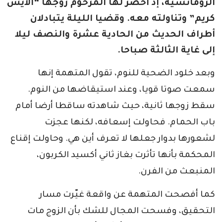
الرومانسية، إذ أحضر لها المرحوم زوجها “الآيس
كريم” وتناولته معه. وقضيا الليلة يتبادلان
أطراف الحديث من الحادية عشرة والنصف ليلا
إلى غاية الثالثة صباحا.
وبعد خلود الضحية للنوم، تقول المتهمة إنها
سمعت صوتا قويا، وعند استيقاضها من النوم.
سقط زوجها ثانية، حيث شاهدته ساقطا أرضا أمام
باب الحمام. فحاولت إسعافه، لكنها عجزت
لشعورها بدوار جعلها لا تعرف أين هي. وحاولت إقناع
المحكمة بأنها تأثرت بغاز ثاني أكسيد الكربون،
المنبعث من الفرن.
كما أفصحت المتهمة عن واقعة غيّرت مسار
التحقيق، وفسحت المجال للشك بأن الزوج مات