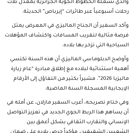
والذي تشغله الخطوط الجوية الجزائرية بمعدل ثلاث
رحلات أسبوعياً عبر طائرات “إيرباص” الحديثة.
​وأكد السفير أن الجناح الماليزي في المعرض يمثل
فرصة مثالية لتقريب المسافات واكتشاف المؤهلات
السياحية التي تزخر بها بلاده.
​وأوضح الدبلوماسي الماليزي أن هذه السنة تكتسي
أهمية استثنائية لبلاده مع إطلاق مبادرة “عام زيارة
ماليزيا 2026”. مشيراً بكثير من التفاؤل إلى الأرقام
الإيجابية المسجلة السنة الماضية.
​وفي ختام تصريحه، أعرب السفير مازلان، عن أمله في
أن يساهم هذا الربط الجوي الجديد في تعزيز التواصل
الإنساني والتقارب الثقافي بشكل أعمق بين
الشعبين الشقيقين. مؤكداً حرص بلاده على ضمان