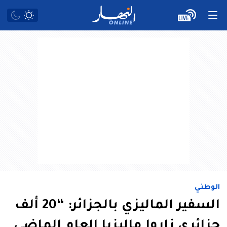
الوطني
السفير الماليزي بالجزائر: “​20 ألف
جزائري زاروا ماليزيا العام الماضي