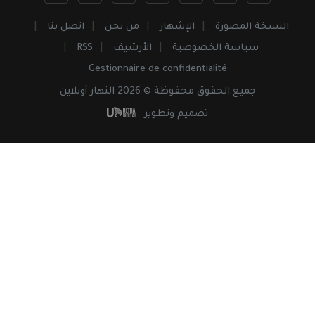
النسخة المصورة
الإشهار
من نحن
اتصل بنا
سياسة الخصوصية
الأرشيف
RSS
Gestionnaire de confidentialité
جميع
الحقوق
محفوظة © 2026 النهار أونلاين
تصميم وتطوير