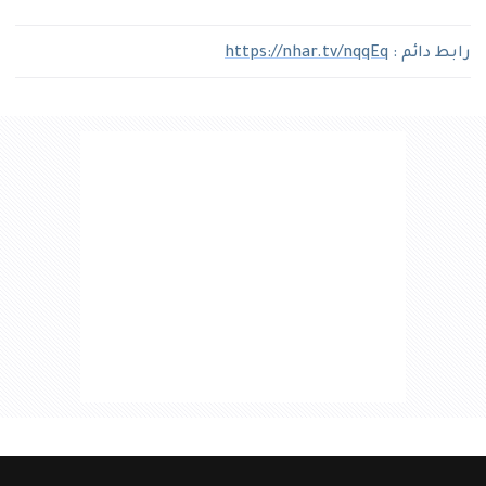
رابط دائم :
https://nhar.tv/nqqEq