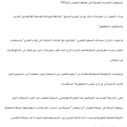
باستقلال الصحراء الغربية التي ضمها المغرب عام 1975.
ورأت المغرب ان تصريحات جاك بودان الوزير السابق “مخالفة للروابط القديمة القائمة بين البلدين
والشعبين الشقيقين”.
واعتبرت دكار ان استدعاء السفير المغربي “يتعارض مع علاقات الاخوة التي توحد البلدين” واستغربت
مصادر عديدة مقربة من الحكومة هذا الاجراء الذي اتخذ عقب تصريحات حزب غير ممثل في الحكومة ولا
في البرلمان.
واوضحت الحكومة السنغالية الثلاثاء ان “سفير المغرب في السنغال ليس معتمدا لدى السكرتير الاول
للحزب الاشتراكي بل لدى رئيس الجمهورية” عبدالله واد.
وفي دكار ربط العديد من المراقبين هذا التوتر الدبلوماسي باستياء المغرب من اعلان السنغال اخيرا
سيطرة الدولة على شركة الطيران “اير سنغال” الدولية على حساب اكبر صاحب اسهم فيها شركة الخطوط
الجوية الملكية المغربية وسحب ادارة الخط البحري بين دكار وزيغينشور (جنوب) من شركة الاطلسي