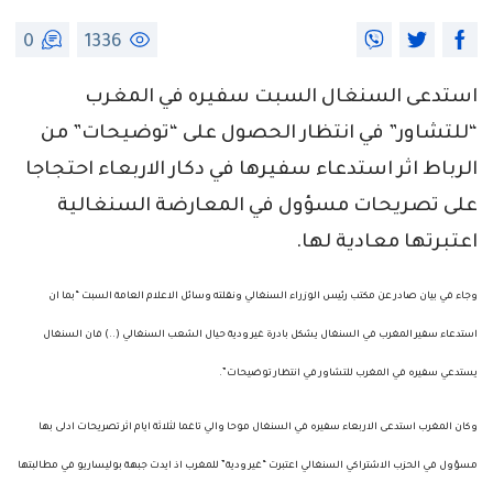
0
1336
استدعى السنغال السبت سفيره في المغرب
“للتشاور” في انتظار الحصول على “توضيحات” من
الرباط اثر استدعاء سفيرها في دكار الاربعاء احتجاجا
على تصريحات مسؤول في المعارضة السنغالية
اعتبرتها معادية لها.
وجاء في بيان صادر عن مكتب رئيس الوزراء السنغالي ونقلته وسائل الاعلام العامة السبت “بما ان
استدعاء سفير المغرب في السنغال يشكل بادرة غير ودية حيال الشعب السنغالي (..) فان السنغال
يستدعي سفيره في المغرب للتشاور في انتظار توضيحات”.
وكان المغرب استدعى الاربعاء سفيره في السنغال موحا والي تاغما لثلاثة ايام اثر تصريحات ادلى بها
مسؤول في الحزب الاشتراكي السنغالي اعتبرت “غير ودية” للمغرب اذ ايدت جبهة بوليساريو في مطالبتها