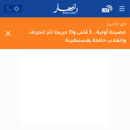
آخر الأخبار
حصيلة أولية.. 3 قتلى و13 جريحا اثر انحراف
وانقلاب حافلة بقسنطينة