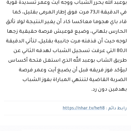
بوعبد الله يحرر الشباب ووجه أيت وعمر تسديدة قوية
في الدقيقة الـ73 مرت فوق إطار المرمى بقليل، كما
قاد باي هجوما معاكسا كاد أن يغير النتيجة لولا تألق
الحارس بلهاني، وضيع قوعيش فرصة حقيقية زجها
لوجه حيث أن قذفته مرت جانبية بقليل، لتأتي الدقيقة
الـ80 التي عرفت تسجيل الشباب لهدفه الثاني عن
طريق الشاب بوعبد الله الذي استغل فتحة أكساس
ليؤكد فوز فريقه قبل أن يضيع آيت وعمر فرصة
الضربة القاضية لتنتهي المباراة بفوز الشباب
بهدفين دون رد.
رابط دائم :
https://nhar.tv/hefi8