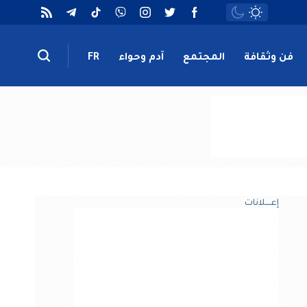
فن وثقافة
المجتمع
آدم وحواء
FR
إعــــلانات