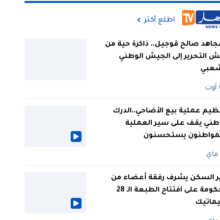
اطلع أكثر
جاهد صالح قوجيل.. ذاكرة حية من
 التحرير إلى الجيش الوطني
شعبي
ظيم عملية بيع الأضاحي..الدرك
طني يقف على سير العملية
لمواطنون يستحسنون
ر السكن يشرف رفقة أعضاء من
الحكومة على افتتاح الطبعة الـ 28
يماتيك