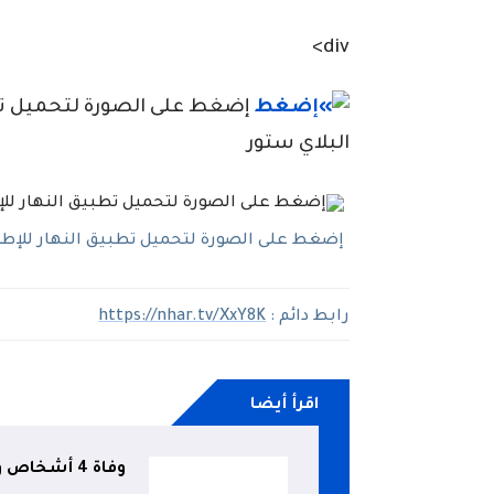
div>
إضغط على الصورة لتحميل تطبي
البلاي ستور
إضغط على الصورة لتحميل تطبيق النهار للإطلاع
رابط دائم :
https://nhar.tv/XxY8K
اقرأ أيضا
وفاة 4 أشخاص وإصابة 43 آخرين في حادث مرور بتيميمون