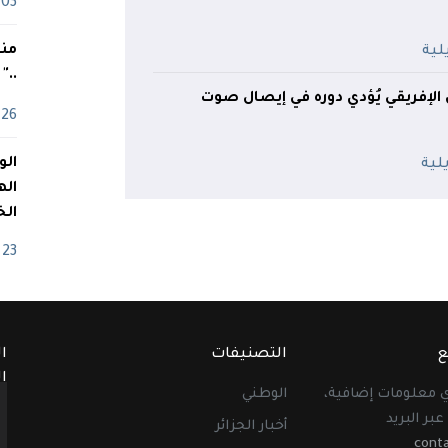
03 ماي
منذ
.."
 الإفريقي يُؤدي دوره في إيصال صوت
26 أفريل
اله
الخ
23 أفريل
ع
التصنيفات
ا
ا
أي معلومات إضافية،
الوطني
عبر البريد
أخبار الجزائر
cont