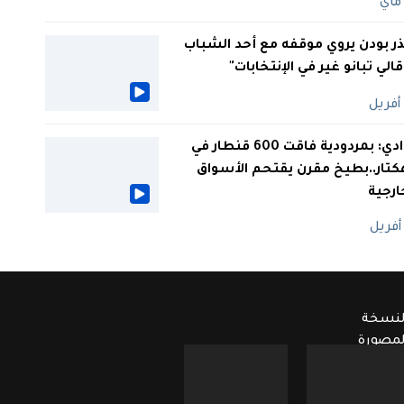
ر بودن يروي موقفه مع أحد الشباب
 قالي تبانو غير في الإنتخابات"
الوادي: بمردودية فاقت 600 قنطار في
كتار..بطيخ مقرن يقتحم الأسواق
ارجية
لنسخة
لمصورة