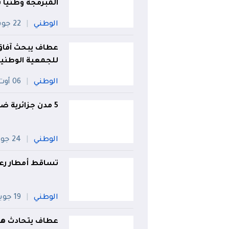
المبرمجة وطنيا 
الوطني
22 جويلية
عطاف يبحث آفاق
للجمعية الوطنية
الوطني
06 أوت
5 مدن جزائرية ضمن المناطق الأشد حرا في العالم
الوطني
24 جويلية
تساقط أمطار رعدية على 18 ول
الوطني
19 جويلية
عطاف يتحادث هاتف