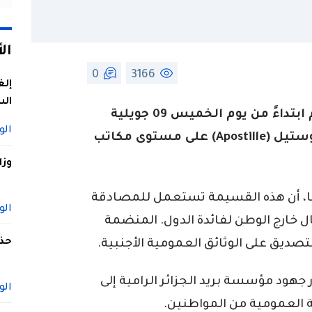
ال
0
3166
إلغ
الس
أعلنت مؤسسة بريد الجزائر، أنه سيتم ابتداءً من يوم الخميس 09 جويلية
الو
2026. الشروع في تسويق قسيمة الأبوستيل (Apostille) على مستوى مكاتب
وزا
ها، أن هذه القسيمة تستعمل للمصادقة
الو
 خارج الوطن لفائدة الدول. المنضمة
حذف
تصديق على الوثائق العمومية الأجنبية.
جهود مؤسسة بريد الجزائر الرامية إلى
الو
ة العمومية من المواطنين.