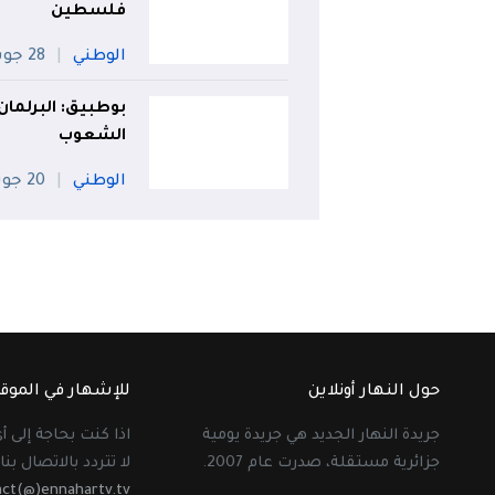
فلسطين
الوطني
28 جويلية
بوطبيق: البرلمان
الشعوب
الوطني
20 جويلية
حول النهار أونلاين
للإشهار في الموق
جريدة النهار الجديد هي جريدة يومية
اذا كنت بحاجة إلى 
جزائرية مستقلة، صدرت عام 2007.
لا تتردد بالاتصال بنا 
act(@)ennahartv.tv