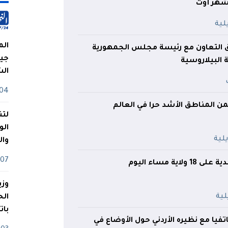
شهر أوت
الم
 التعاون مع رئيسة مجلس الجمهورية
جيش
 البيلاروسية
ال
04 أوت
لتن
الو
وا
07 ماي
اية مساء اليوم
وزي
بات
يا مع نظيره الأردني حول الأوضاع في