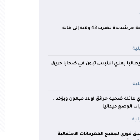
36 درجة ليلا.. موجة حر شديدة تضرب 43 ولاية إلى غاية
طاليا يعزي الرئيس تبون في ضحايا حريق
زي عائلة ضحية حرائق اولاد ميمون ويؤكد..
ات الوضع ميدانيا
ليق فوري لجميع المهرجانات الاحتفالية