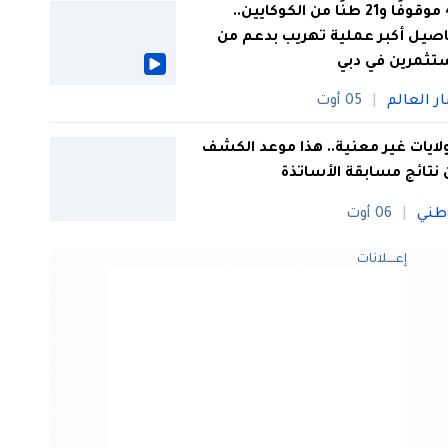
44 موقوفًا و21 طنًا من الكوكايين..
صيل أكبر عملية تهريب بدعم من
تثمرين في دبي
ار العالم
05 أوت
 ولايات غير معنية.. هذا موعد الكشف
نتائج مسابقة الأساتذة
طني
06 أوت
إعــــلانات