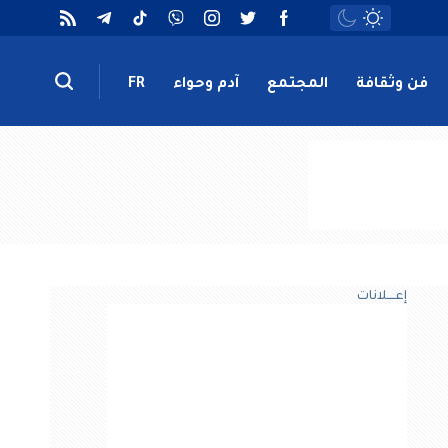
فن وثقافة
المجتمع
آدم وحواء
FR
إعــــلانات