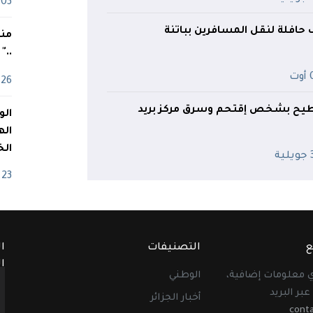
03 ماي
ف حافلة لنقل المسافرين بباتنة
منذ
.."
ت
26 أفريل
يح بشخص إقتحم وسرق مركز بريد
اله
الخ
ية
23 أفريل
ع
التصنيفات
ا
ا
أي معلومات إضافية،
الوطني
عبر البريد
أخبار الجزائر
cont