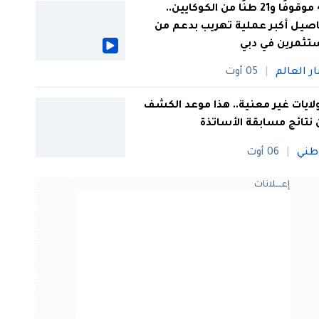
44 موقوفًا و21 طنًا من الكوكايين..
صيل أكبر عملية تهريب بدعم من
تثمرين في دبي
ار العالم
05 أوت
 ولايات غير معنية.. هذا موعد الكشف
نتائج مسابقة الأساتذة
طني
06 أوت
إعــــلانات