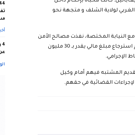
غابالين. كانت مخبأة بإحكام داخل
لغربي لولاية الشلف و متجهة نحو
تفا
مس
أخب
 مع النيابة المختصة، نفذت مصالح الأمن
4
تفتيش مساكن المشتبه فيهم. حيث تم استرجاع مبلغ مالي يقدر بـ 30 مليون
عن 
ط الإجرامي.
الو
تقديم المشتبه فيهم أمام وكيل
إجراءات القضائية في حقهم.