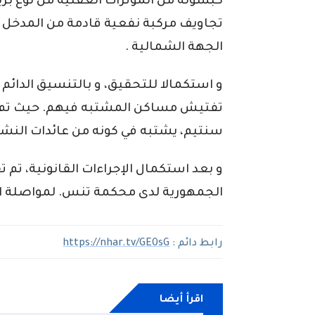
كبسولة من المؤثرات العقلية من نوع بري
تجاويف مركبة نفعية قادمة من المدخل ا
الجهة الشمالية .
و استكمالا للتحقيق، و بالتنسيق الدائم
سنتيم، يشتبه في كونه من عائدات النشا
و بعد استكمال الإجراءات القانونية، تم 
الجمهورية لدى محكمة تنس. لمواصلة ال
رابط دائم :
https://nhar.tv/GE0sG
اقرأ أيضا