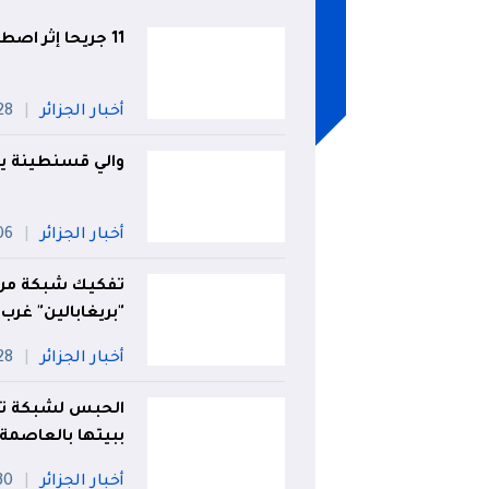
11 جريحا إثر اصطدام بين حافلة وشاحنة بالبويرة
أخبار الجزائر
28 جويل
والي قسنطينة يت
أخبار الجزائر
06 أو
"بريغابالين" غرب
أخبار الجزائر
28 جويل
الحبس لشبكة تق
ببيتها بالعاصمة
أخبار الجزائر
30 جويل