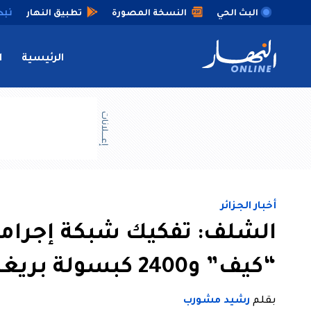
البث الحي
النسخة المصورة
تطبيق النهار
الرئيسية
ا
إعــــلانات
أخبار الجزائر
الشلف: تفكيك شبكة إجرامية
“كيف” و2400 كبسولة بريغابالين
بقلم
رشيد مشورب