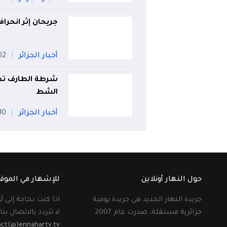
جريحان إثر انحرا
أخبار الجزائر
02 أو
شرطة الطارف تط
الشط
أخبار الجزائر
30 جويل
حول النهار أونلاين
للإشهار في الموق
جريدة النهار الجديد هي جريدة يومية
اذا كنت بحاجة إلى 
جزائرية مستقلة، صدرت عام 2007.
لا تتردد بالاتصال بنا 
act(@)ennahartv.tv