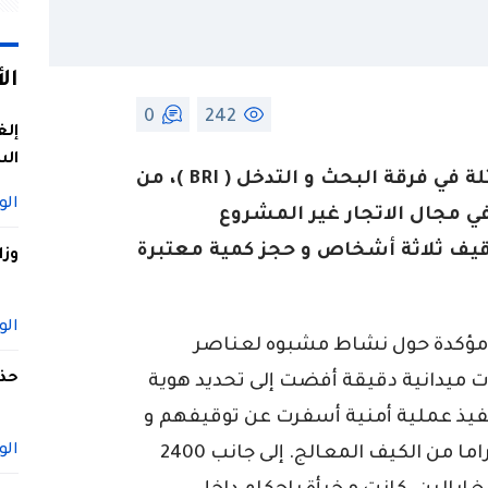
ال
0
242
إلغ
الس
تمكنت مصالح أمن ولاية الشلف، ممثلة في فرقة البحث و التدخل ( BRI )، من
الو
مجال الاتجار غير المشروع
وقيف ثلاثة أشخاص و حجز كمية معتبرة
وزا
الو
 مؤكدة حول نشاط مشبوه لعناصر
حذف
 ميدانية دقيقة أفضت إلى تحديد هوية
فيذ عملية أمنية أسفرت عن توقيفهم و
الو
مكنت العملية من حجز كيلوغرام و 50 غراما من الكيف المعالج. إلى جانب 2400