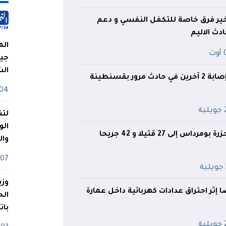
ر فرق خاصة للتكفل النفسي و دعم
دث الاليم
الم
ت
جيش
ال
رور بقسنطينة
04 أوت
ية
لتن
الو
س إلى 27 قتيلا و 42 جريحا
وا
07 ماي
وزي
1 شخصا إثر احتراق عدادات كهربائية داخل عمارة
بات
ية