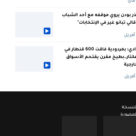
ر بودن يروي موقفه مع أحد الشباب
 قالي تبانو غير في الإنتخابات"
الوادي: بمردودية فاقت 600 قنطار في
كتار..بطيخ مقرن يقتحم الأسواق
ارجية
لنسخة
لمصورة