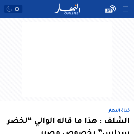
قناة النهار
الشلف : هذا ما قاله الوالي “لخضر
سداس” بخصوص مصير