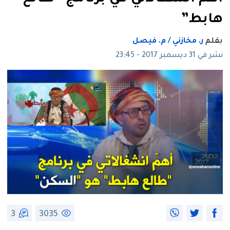
هابط”
بقلم
ر. مخازني / م. فيصل
نشر في 31 ديسمبر 2017 - 23:45
3
3035