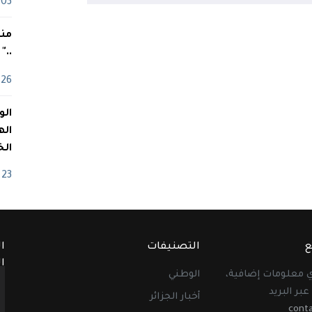
03 ماي
منذ
.."
26 أفريل
اله
الخ
23 أفريل
ع
التصنيفات
ا
ا
أي معلومات إضافية،
الوطني
عبر البريد
أخبار الجزائر
cont