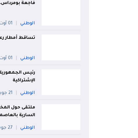
فاجعة بومرداس.. 
الوطني
01 أوت
تساقط أمطار رعدية غزيرة عل
الوطني
01 أوت
رئيس الجمهورية
الإشتراكية
الوطني
21 جويلية
ملتقى حول المخط
السارية بالعاصم
الوطني
27 جويلية