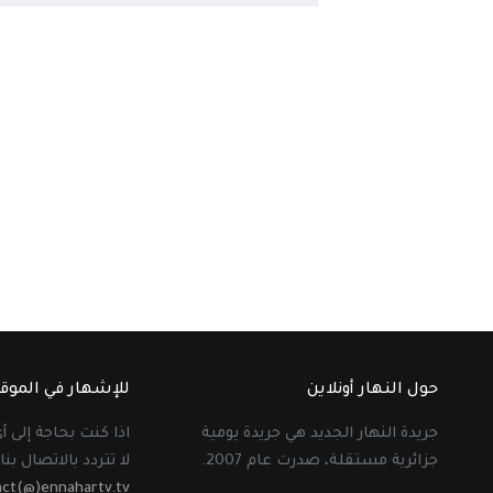
حول النهار أونلاين
للإشهار في الموق
جريدة النهار الجديد هي جريدة يومية
اذا كنت بحاجة إلى 
جزائرية مستقلة، صدرت عام 2007.
لا تتردد بالاتصال بنا 
act(@)ennahartv.tv