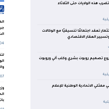
رب هذه الولايات حتى الثلاثاء
الم
جيش
ثمار تعقد اجتماعًا تنسيقيًا مع الوكالات
ال
تسيير العقار الاقتصادي
04 أوت
لتن
وع تصميم روبوت بشري وكلب آلي وروبوت
الو
وا
07 ماي
ي ممثلي الاتحادية الوطنية للإعلام
وزي
بات