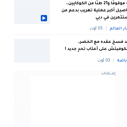
44 موقوفًا و21 طنًا من الكوكايين..
صيل أكبر عملية تهريب بدعم من
تثمرين في دبي
ار العالم
05 أوت
 فسخ عقده مع الخضر..
كوفيتش على أعتاب تحدٍ جديد !
ياضة
03 أوت
إعــــلانات