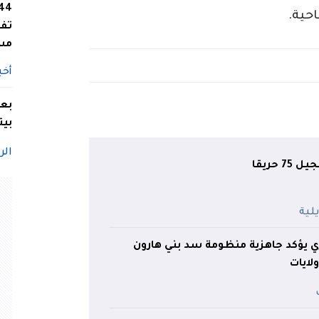
تفا
مس
أخب
بعد
بيت
الر
 حريقا
لري يؤكد جاهزية منظومة سد بني هارون