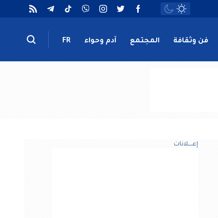
فن وثقافة
المجتمع
آدم وحواء
FR
إعــــلانات