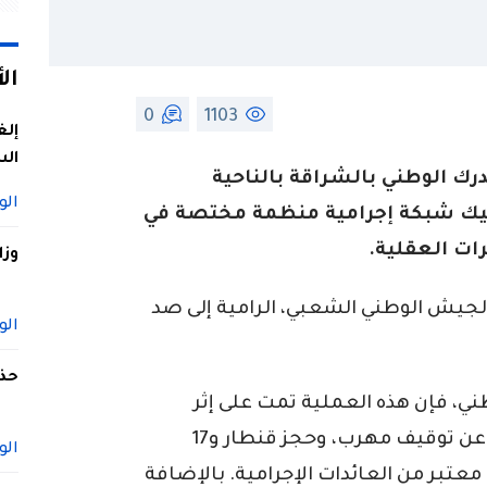
ال
0
1103
إلغ
الس
رك الوطني بالشراقة بالناحية
الو
فكيك شبكة إجرامية منظمة مختصة في
ات العقلية.
وزا
الجيش الوطني الشعبي، الرامية إلى صد
الو
حذف
وطني، فإن هذه العملية تمت على إثر
الاستغلال الأمثل للمعلومات. وأسفرت عن توقيف مهرب، وحجز قنطار و17
الو
معتبر من العائدات الإجرامية. بالإضافة