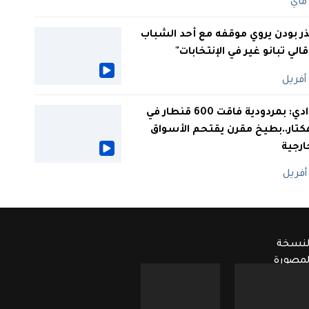
ر بودن يروي موقفه مع أحد الشباب
 قالي تبانو غير في الإنتخابات"
الوادي: بمردودية فاقت 600 قنطار في
كتار..بطيخ مقرن يقتحم الأسواق
ارجية
لنسخة
لمصورة