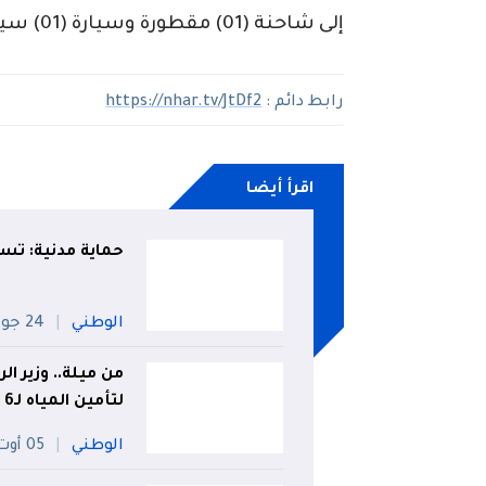
إلى شاحنة (01) مقطورة وسيارة (01) سياحية.
رابط دائم :
https://nhar.tv/JtDf2
اقرأ أيضا
حماية مدنية: تسجيل 75
الوطني
24 جويلية
من ميلة.. وزير ا
لتأمين المياه لـ6 ولايات
الوطني
05 أوت