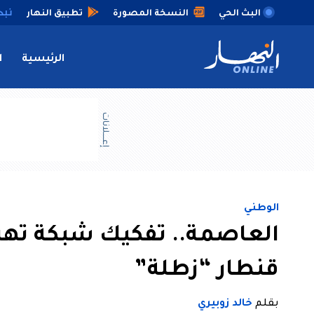
البث الحي
النسخة المصورة
تطبيق النهار
الرئيسية
ا
إعــــلانات
الوطني
العاصمة.. تفكيك شبكة تهر
قنطار “زطلة”
بقلم
خالد زوبيري