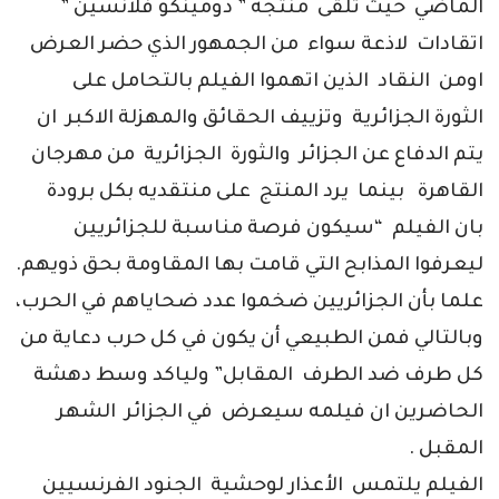
الماضي حيث تلقى منتجه ” دومينكو فلانسين ”
اتقادات لاذعة سواء من الجمهور الذي حضر العرض
اومن النقاد الذين اتهموا الفيلم بالتحامل على
الثورة الجزائرية وتزييف الحقائق والمهزلة الاكبر ان
يتم الدفاع عن الجزائر والثورة الجزائرية من مهرجان
القاهرة بينما يرد المنتج على منتقديه بكل برودة
بان الفيلم “سيكون فرصة مناسبة للجزائريين
ليعرفوا المذابح التي قامت بها المقاومة بحق ذويهم.
علما بأن الجزائريين ضخموا عدد ضحاياهم في الحرب،
وبالتالي فمن الطبيعي أن يكون في كل حرب دعاية من
كل طرف ضد الطرف المقابل” ولياكد وسط دهشة
الحاضرين ان فيلمه سيعرض في الجزائر الشهر
المقبل .
الفيلم يلتمس الأعذار لوحشية الجنود الفرنسيين