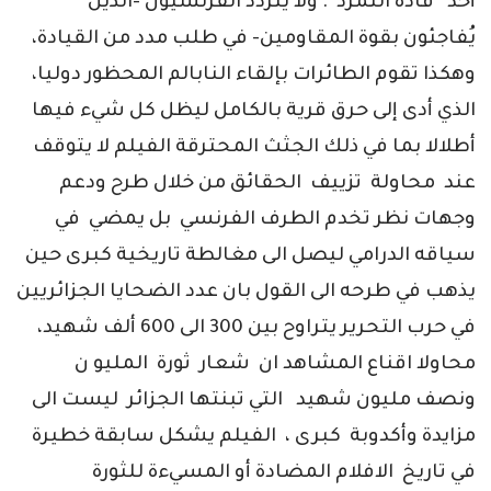
أحد “قادة التمرد”. ولا يتردد الفرنسيون -الذين
يُفاجئون بقوة المقاومين- في طلب مدد من القيادة،
وهكذا تقوم الطائرات بإلقاء النابالم المحظور دوليا،
الذي أدى إلى حرق قرية بالكامل ليظل كل شيء فيها
أطلالا بما في ذلك الجثث المحترقة الفيلم لا يتوقف
عند محاولة تزييف الحقائق من خلال طرح ودعم
وجهات نظر تخدم الطرف الفرنسي بل يمضي في
سياقه الدرامي ليصل الى مغالطة تاريخية كبرى حين
يذهب في طرحه الى القول بان عدد الضحايا الجزائريين
في حرب التحرير يتراوح بين 300 الى 600 ألف شهيد،
محاولا اقناع المشاهد ان شعار ثورة المليو ن
ونصف مليون شهيد التي تبنتها الجزائر ليست الى
مزايدة وأكدوبة كبرى ، الفيلم يشكل سابقة خطيرة
في تاريخ الافلام المضادة أو المسيءة للثورة