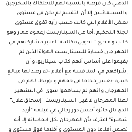
الذهبي كان فرصة بالنسبة لهم للاحتكاك بالمخرجين
و السينمائيين إلا أن التقييم لم يكن في مستوى
بعض الأفلام التي كانت حسب رأيه تفوق مستوى
لجنة التحكيم .أما عن السيناريست زعموم عمار وهو
كاتب و مخرج ” تحويل مكالمة” اعتبر مشاركتهم في
المهر جان خسارة للسيناريست الهواة الذين لم
يقيموا على أساس أنهم كتاب سيناريو، و أن
إشراكهم في المنافسة مع أفلام -تم رصد لها مبالغ
كبيرة -يعتبر إجحافا في حقهم و توريطا لهم في
المهرجان و انهم لم يساهموا سوى في التشهير
لهذا المهرجان لا غير . السيناريست “إسحاق علال”
الذي نال جائزة أحسن دور رجالي في فيلمه “أريد
شهيرة” اعترف بأن المهرجان بكل ايجابياته إلا أنه
تضمن أفلاما دون المستوى و أفلاما فوق مستوى و