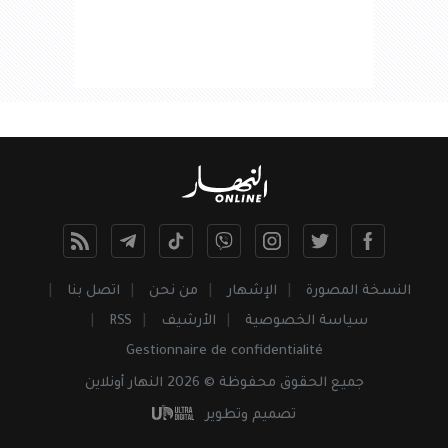
النسخة المصورة
الإشهار
من نحن
اتصل بنا
سياسة الخصوصية
الأرشيف
RSS
Gestionnaire de confidentialité
جميع
الحقوق
محفوظة © 2026 النهار أونلاين
تصميم وتطوير