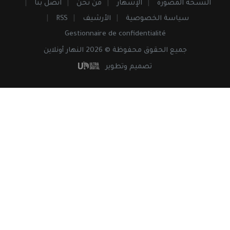
النسخة المصورة
الإشهار
من نحن
اتصل بنا
سياسة الخصوصية
الأرشيف
RSS
Gestionnaire de confidentialité
جميع
الحقوق
محفوظة © 2026 النهار أونلاين
تصميم وتطوير