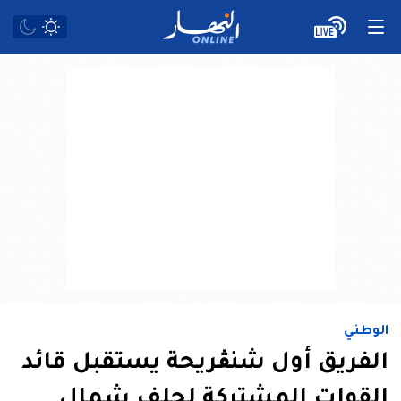
الوطني
الفريق أول شنڨريحة يستقبل قائد
القوات المشتركة لحلف شمال