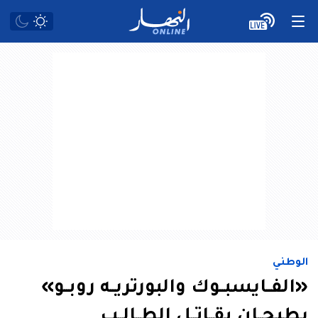
الوطني
«الفــايسبــوك والبورتريــه روبــو»
يطيحــان بقــاتــل الطــالــب