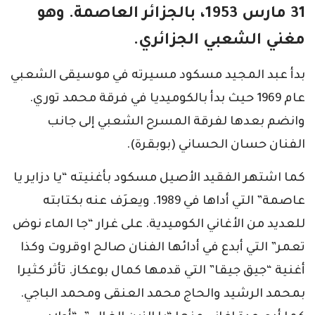
31 مارس 1953، بالجزائر العاصمة. وهو
مغني الشعبي الجزائري.
بدأ عبد المجيد مسكود مسيرته في موسيقى الشعبي
عام 1969 حيث بدأ بالكوميديا في فرقة محمد توري.
وانضم بعدها لفرقة المسرح الشعبي إلى جانب
الفنان حسان الحساني (بوبقرة).
كما اشتهر الفقيد الأصيل مسكود بأغنيته “يا دزاير يا
عاصمة” التي أداها في 1989. ويعرَف عنه بكتابته
للعديد من الأغاني الكوميدية. على غرار “جا الماء نوض
تعمر” التي أبدع في أدائها الفنان صالح اوقروت وكذا
أغنية “جيق جيقا” التي قدمها كمال بوعكاز. تأثر كثيرا
بمحمد الرشيد والحاج محمد العنقى ومحمد الباجي.