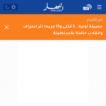
آخر الأخبار
حصيلة أولية.. 3 قتلى و13 جريحا اثر انحراف
وانقلاب حافلة بقسنطينة