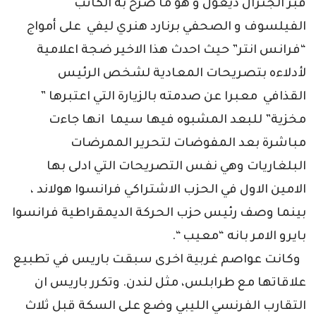
قبر الجنرال ديغول و هو ما صرح به الكاتب
الفيلسوف و الصحفي برنارد هنري ليفي على أمواج
“فرانس انتر” حيث احدث هذا الاخير ضجة اعلامية
لأدلاءه بتصريحات المعادية لشخص الرئيس
القذافي معبرا عن صدمته بالزيارة التي اعتبرها ”
مخزية” للبعد المشبوه فيها سيما انها جاءت
مباشرة بعد المفوضات لتحرير الممرضات
البلغاريات وهي نفس التصريحات التي ادلى بها
الامين الاول في الحزب الاشتراكي فرانسوا هولاند ،
بينما وصف رئيس حزب الحركة الديمقراطية فرانسوا
بايرو الامر بانه “معيب “.
وكانت عواصم غربية اخرى سبقت باريس في تطبيع
علاقاتها مع طرابلس، مثل لندن. وتكرر باريس ان
التقارب الفرنسي الليبي وضع على السكة قبل ثلاث