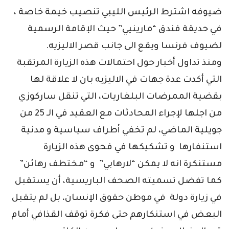
ضيوفه اشترط الرئيس الليبي تنصيب خيمة خاصة ،
في حديقة فندق “مارينيي” حيث الإقامة الرسمية
لضيوف فرنسا ويقع الى جانب قصر الاليزيه.
ومنذ تداول أخبار حول احتمالات هذه الزيارة المرتقبة
التي أكدت عدة جهات في الاليزيه بان لا علاقة لها
بقضية الممرضات البلغاريات، التي تنقل ساركوزي
من اجلها لإجراء المحادثات مع العقيد في الـ 25 من
جويلية الماضي، لم تخفي أطراف سياسية و مدنية
استنفارها و تشكيكها في فحوى هذه الزيارة
مستنكرة انه لا يمكن “لارهابي” و “مختطف رهائن”
كما تفضل تسميته الصحف الباريسية، أن يستقبل
في زيارة دولة في موطن حقوق الإنسان، بل لم يتقبل
البعض في استنكارهم حتى فكرة توقف القذافي أمام