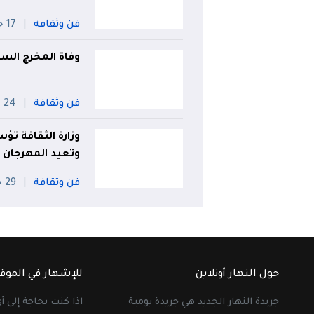
فن وثقافة
17 جويلية
وفاة المخرج السين
فن وثقافة
24 جويلية
وزارة الثقافة تؤس
وتعيد المهرجان 
فن وثقافة
29 جويلية
حول النهار أونلاين
للإشهار في الموق
جريدة النهار الجديد هي جريدة يومية
اذا كنت بحاجة إلى 