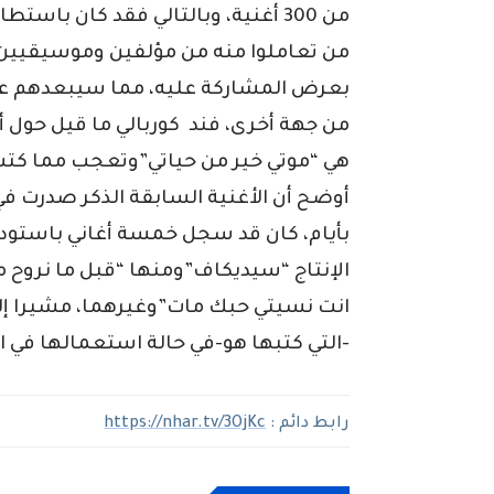
من 300 أغنية، وبالتالي فقد كان با
من تعاملوا منه من مؤلفين وموسيقيين 
بعرض المشاركة عليه، مما سيبعدهم عن 
من جهة أخرى، فند كوربالي ما قيل حول أن
هي “موتي خير من حياتي”وتعجب مما كت
بأيام، كان قد سجل خمسة أغاني باستودي
الإنتاج “سيديكاف”ومنها “قبل ما نروح
انت نسيتي حبك مات”وغيرهما، مشيرا إلى
-التي كتبها هو-في حالة استعمالها في ا
رابط دائم :
https://nhar.tv/3OjKc