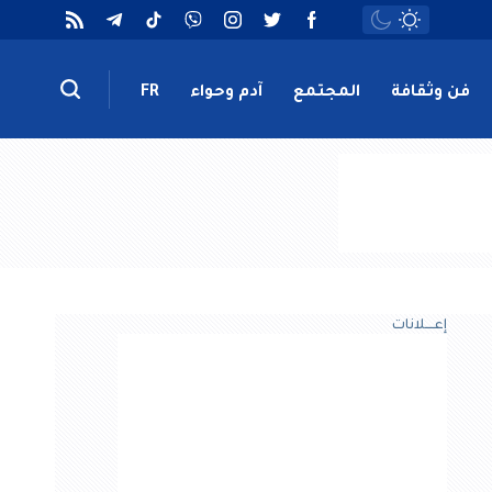
فن وثقافة
المجتمع
آدم وحواء
FR
إعــــلانات