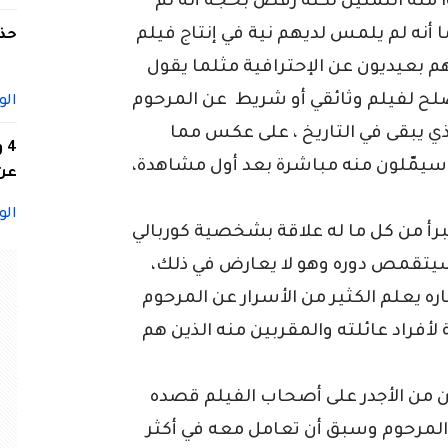
نه التمثيل لكنه رفض بحجة أنه لم
 أنه لم يلمس لديهم نية في إنتاج فيلم
حذف
 بعيديون عن الإحترافية مثلما يقول
يصلح لفيلم وثائقي أو شريط عن المرحوم
الو
ي يبقى في التاريخ ، على عكس مما
4
سيمّلون منه مباشرة بعد أول مشاهدة،
عن 
الو
برأ من كل ما له علاقة بشخصية كوربالي
تقمص دوره وهو لا يعارض في ذلك،
ره يعلم الكثير من الأسرار عن المرحوم
فراد عائلته والمقربين منه الذين هم
 من الأجدر على أصحاب الفيلم قصده
من المرحوم وسبق أن تعامل معه في أكثر