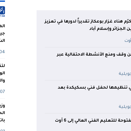
م هناء غزار بوعكاز تقديراً لدورها في تعزيز
الم
 الجزائر وإسلام آباد
جيش
ال
04 أوت
علن وقف ومنع الأنشطة الاحتفالية عبر
لتن
الو
وا
نفي تنظيمها لحفل فني بسكيكدة بعد
07 ماي
وزي
بات
تمديد الأبواب المفتوحة للتعليم الفني العالي إلى 6 أوت