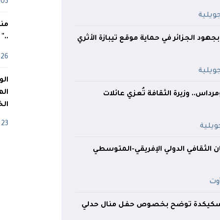
03 ماي
منذ
.."
جهود الجزائر في حماية موقع تيبازة الأثري
26 أفريل
اله
رداس.. وزيرة الثقافة تُعزي عائلات
الخ
23 أفريل
الثقافي الدولي الإفريقي-المتوسطي
 بسكيكدة توضح بخصوص حفل منال حدلي