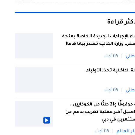
أكثر قراءة
اء الإجراءات الجديدة الخاصة بمنحة
فر.. وزارة المالية تصدر بيانا هاما!
طني
05 أوت
رة الداخلية تحذر الأولياء
طني
05 أوت
44 موقوفًا و21 طنًا من الكوكايين..
صيل أكبر عملية تهريب بدعم من
تثمرين في دبي
ار العالم
05 أوت