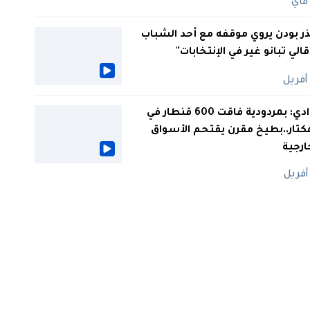
ر بودن يروي موقفه مع أحد الشباب
 قالي تبانو غير في الإنتخابات"
الوادي: بمردودية فاقت 600 قنطار في
كتار..بطيخ مقرن يقتحم الأسواق
ارجية