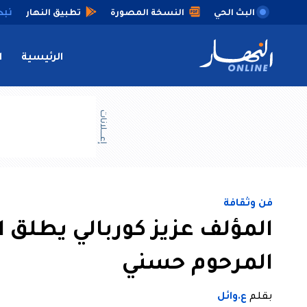
البث الحي
النسخة المصورة
تطبيق النهار
الرئيسية
ا
إعــــلانات
فن وثقافة
المؤلف عزيز كوربالي يطلق ا
المرحوم حسني
بقلم
ع.وائل