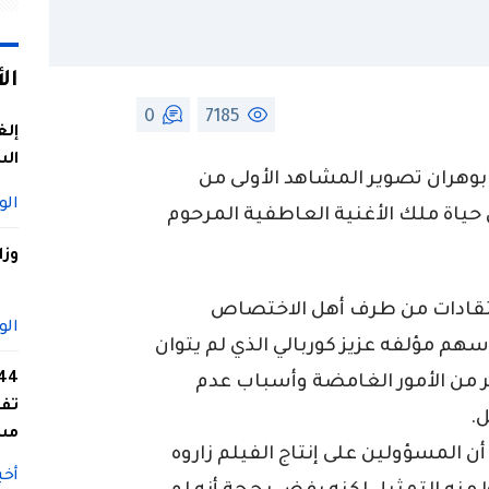
ال
0
7185
إلغ
الس
هران تصوير المشاهد الأولى من
الو
 حياة ملك الأغنية العاطفية المرحوم
وزا
انتقادات من طرف أهل الاختصاص
الو
م مؤلفه عزيز كوربالي الذي لم يتوان
ر من الأمور الغامضة وأسباب عدم
تفا
.
مس
 المسؤولين على إنتاج الفيلم زاروه
أخب