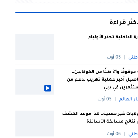
أكثر قراءة
رة الداخلية تحذر الأولياء
طني
05 أوت
44 موقوفًا و21 طنًا من الكوكايين..
صيل أكبر عملية تهريب بدعم من
تثمرين في دبي
ار العالم
05 أوت
 ولايات غير معنية.. هذا موعد الكشف
نتائج مسابقة الأساتذة
طني
06 أوت