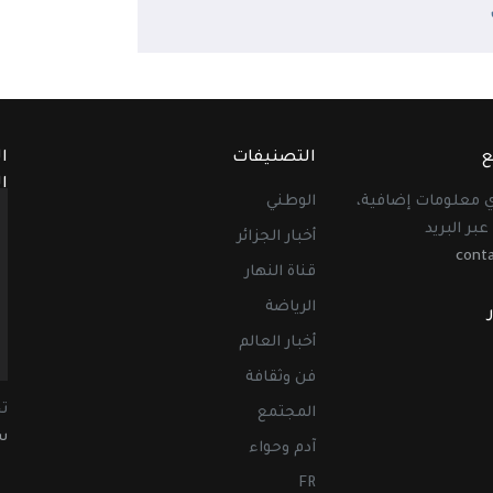
ع
التصنيفات
ا
ا
أي معلومات إضافية،
الوطني
عبر البريد
أخبار الجزائر
cont
قناة النهار
الرياضة
أخبار العالم
فن وثقافة
ت
المجتمع
سب
آدم وحواء
FR