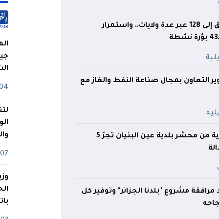
ارتفاع عدد الحرائق إلى 128 عبر عدة ولايات.. واستمرار
الم
جيش
ال
ر التعاون بمجال صناعة النفط والغاز مع
04 أوت
لتن
الو
وا
إختفاء دراجات نارية من محشر بلدية عين البنيان تجرّ 5
لة
07 ماي
وزي
د مرافقة مشروع "بلدنا الجزائر" وتوفير كل
بات
جاحه