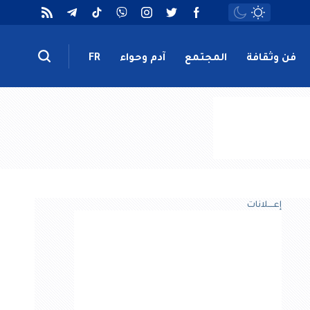
فن وثقافة
المجتمع
آدم وحواء
FR
إعــــلانات