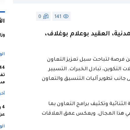
0
141
ال
دنية، العقيد بوعلام بوغلاف،
وزا
الو
دين فرصة لتباحث سبل تعزيز التعاون
 التكوين، تبادل الخبرات. التسيير
تفا
لى جانب تطوير آليات التنسيق والتعاون
مس
أخب
الثنائية وتكثيف برامج التعاون بما
4
في هذا المجال. ويعكس عمق العلاقات
عن 
الو