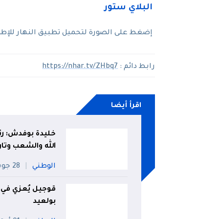
إضغط على الصورة لتحميل تطبيق النهار للإطلاع
رابط دائم :
https://nhar.tv/ZHbq7
اقرأ أيضا
خليدة بوفدش: رئ
الله والشعب وتار
الوطني
28 جويلية
قوجيل يُعزي في 
بولعيد