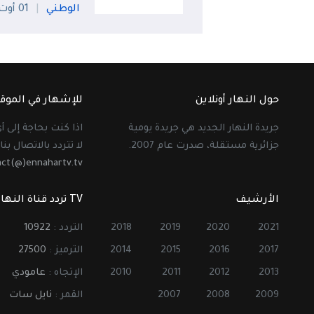
الوطني
01 أوت
حول النهار أونلاين
للإشهار في الموق
جريدة النهار الجديد هي جريدة يومية
اذا كنت بحاجة إلى 
جزائرية مستقلة، صدرت عام 2007.
لا تتردد بالاتصال بنا 
act(@)ennahartv.tv
الأرشيف
TV تردد قناة النهار
2021
2020
2019
2018
التردد :
10922
2017
2016
2015
2014
الترميز :
27500
2013
2012
2011
2010
الإتجاه :
عامودي
2009
2008
2007
القمر :
نايل سات