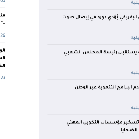
03 ماي
منذ
 الإفريقي يُؤدي دوره في إيصال صوت
.."
26 أفريل
 يستقبل رئيسة المجلس الشعبي
اله
الخ
23 أفريل
دم البرامج التنموية عبر الوطن
 تسخير مؤسسات التكوين المهني
الضحايا