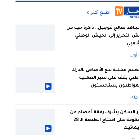
اطلع أكثر
جاهد صالح قوجيل.. ذاكرة حية من
 التحرير إلى الجيش الوطني
شعبي
ظيم عملية بيع الأضاحي..الدرك
طني يقف على سير العملية
لمواطنون يستحسنون
ر السكن يشرف رفقة أعضاء من
الحكومة على افتتاح الطبعة الـ 28
يماتيك