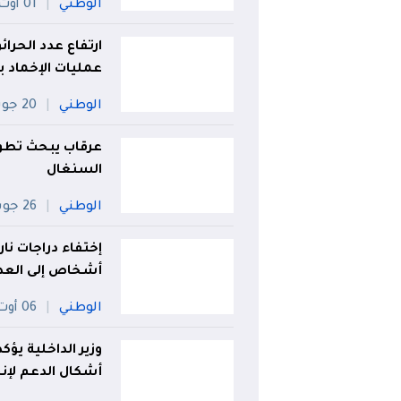
الوطني
01 أوت
عمليات الإخماد بـ43 بؤرة نشطة
الوطني
20 جويلية
عرقاب يبحث تطوي
السنغال
الوطني
26 جويلية
أشخاص إلى العدا
الوطني
06 أوت
وزير الداخلية يؤك
أشكال الدعم لإن