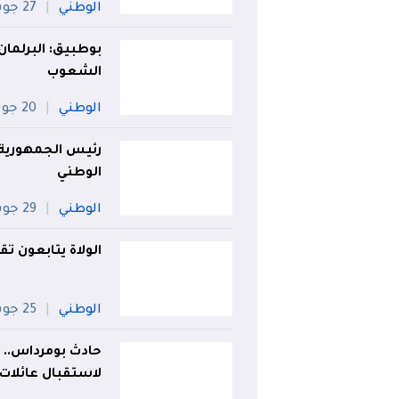
الوطني
27 جويلية
بوطبيق: البرلمان
الشعوب
الوطني
20 جويلية
رئيس الجمهورية
الوطني
الوطني
29 جويلية
الولاة يتابعون تق
الوطني
25 جويلية
حادث بومرداس..
لاستقبال عائلات 