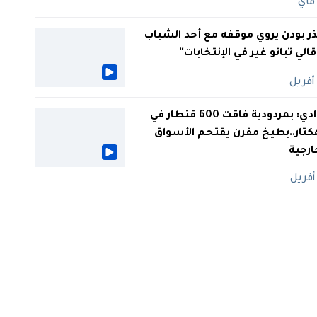
ر بودن يروي موقفه مع أحد الشباب
 قالي تبانو غير في الإنتخابات"
الوادي: بمردودية فاقت 600 قنطار في
كتار..بطيخ مقرن يقتحم الأسواق
ارجية