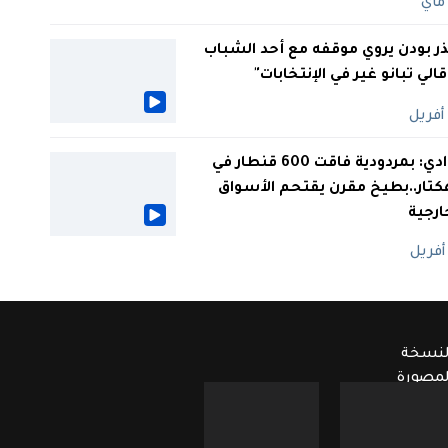
ر بودن يروي موقفه مع أحد الشباب
 قالي تبانو غير في الإنتخابات"
الوادي: بمردودية فاقت 600 قنطار في
كتار..بطيخ مقرن يقتحم الأسواق
ارجية
لنسخة
لمصورة