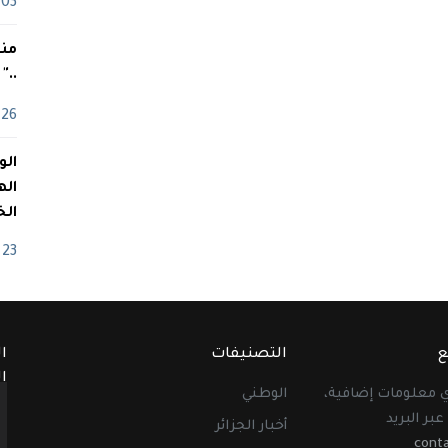
03 ماي
منذ
.."
26 أفريل
اله
الخ
23 أفريل
ع
التصنيفات
ا
ا
أي معلومات إضافية،
الوطني
عبر البريد
أخبار الجزائر
cont