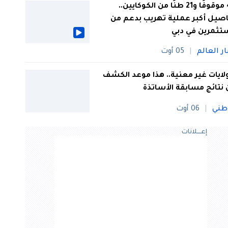
44 موقوفًا و21 طنًا من الكوكايين..
صيل أكبر عملية تهريب بدعم من
تثمرين في دبي
ار العالم
05 أوت
 ولايات غير معنية.. هذا موعد الكشف
نتائج مسابقة الأساتذة
طني
06 أوت
إعــــلانات