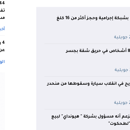
تفا
مس
النعامة.. الإطاحة بشبكة إجرامية وحجز أكثر من 16 كلغ
أخب
ية
4
عن 
العاصمة..إصابة 8 أشخاص في حريق شقة بجسر
الو
ة
ريح في انقلاب سيارة وسقوطها من منحدر
ية
زعم أنه مسؤول بشركة " هيونداي" لبيع
 "لطحكوت"