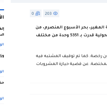
0
203
ال
 المغير، بحر الأسبوع المنصرم، من
إلغ
الس
ضبط كميات كبيرة من المشروبات الكحولية قدرت بـ 5351 وحدة من مختلف
الو
ون رخصة. كما تم توقيف المشتبه فيه
وزا
المختصة. عن قضية حيازة المشروبات
الو
حذف
الو