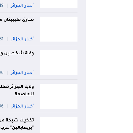
أخبار الجزائر
19 جويلي
سارق طبيبتان مو
أخبار الجزائر
31 جويلية
وفاة شخصين وإصابة 2 آخرين في حادث م
أخبار الجزائر
26 جويل
ولاية الجزائر تط
للعاصمة
أخبار الجزائر
06 أو
"بريغابالين" غرب