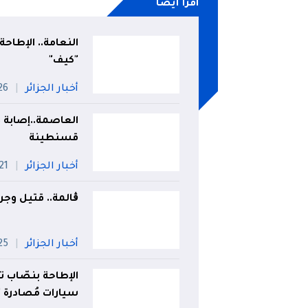
اقرأ أيضا
"كيف"
أخبار الجزائر
26 جويل
قسنطينة
أخبار الجزائر
21 جويلي
ڨالمة.. قتيل وج
أخبار الجزائر
25 جويل
الإطاحة بنصّاب ت
سيارات مُصادرة