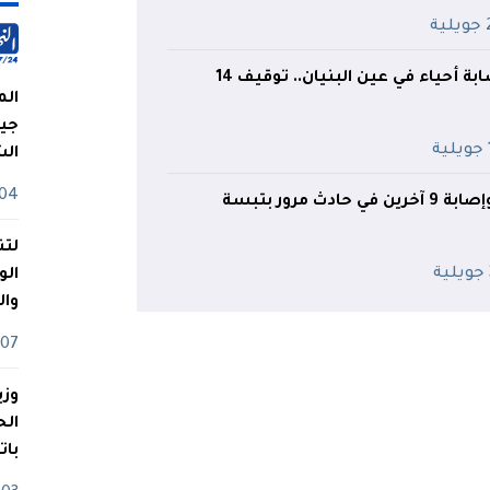
ية
الدرك يُطيح بعصابة أحياء في عين البنيان.. توقيف 14
الم
جيش
ة
ال
04 أوت
لتن
الو
وا
07 ماي
وزي
بات