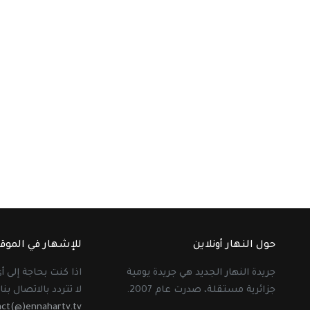
حول النهار أونلاين
للإشهار في الموق
جريدة النهار الجديد هي جريدة يومية
اذا كنت بحاجة إلى 
جزائرية مستقلة، صدرت عام 2007.
لا تتردد بالاتصال بنا 
act(@)ennahartv.tv