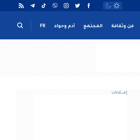
فن وثقافة
المجتمع
آدم وحواء
FR
إعــــلانات