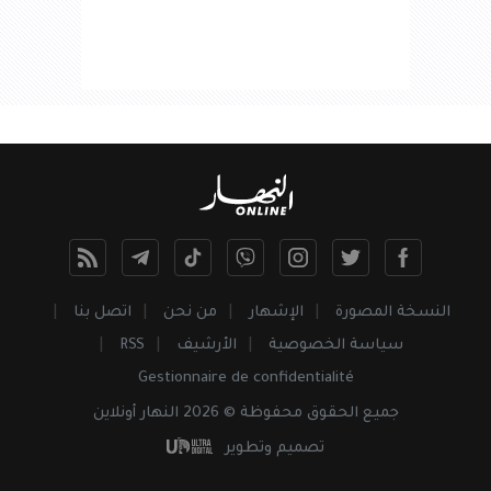
النسخة المصورة
الإشهار
من نحن
اتصل بنا
سياسة الخصوصية
الأرشيف
RSS
Gestionnaire de confidentialité
جميع
الحقوق
محفوظة © 2026 النهار أونلاين
تصميم وتطوير