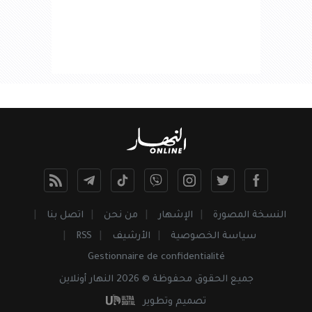
النسخة المصورة
الإشهار
من نحن
اتصل بنا
سياسة الخصوصية
الأرشيف
RSS
Gestionnaire de confidentialité
جميع
الحقوق
محفوظة © 2026 النهار أونلاين
تصميم وتطوير