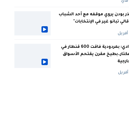
ر بودن يروي موقفه مع أحد الشباب
 قالي تبانو غير في الإنتخابات"
الوادي: بمردودية فاقت 600 قنطار في
كتار..بطيخ مقرن يقتحم الأسواق
ارجية