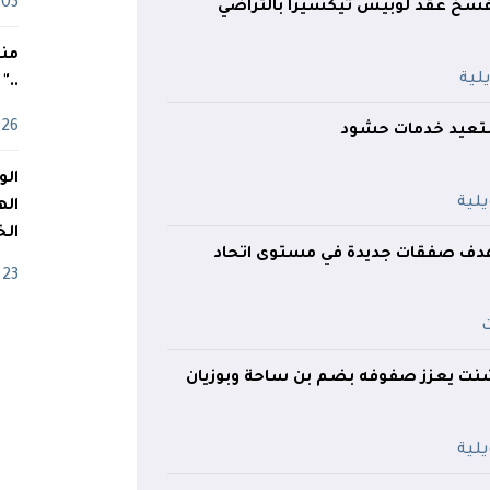
03 ماي
فسخ عقد لوبيس تيكسيرا بالتراضي
منذ
.."
26 أفريل
تعيد خدمات حشود
اله
الخ
هدف صفقات جديدة في مستوى اتحاد
23 أفريل
ت يعزز صفوفه بضم بن ساحة وبوزيان