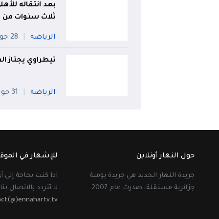
بعد انتقاله للأهل
ثلاث سنوات من ا
الرياضة
28 جويلية
تيطراوي يجتاز ال
الرياضة
31 جويلية
حول النهار أونلاين
للإشهار في الموق
جريدة النهار الجديد هي جريدة يومية
اذا كنت بحاجة إلى 
جزائرية مستقلة، صدرت عام 2007.
لا تتردد بالاتصال بنا 
act(@)ennahartv.tv