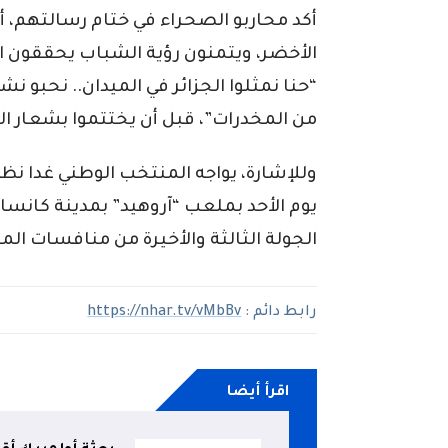
أكد محاربو الصحراء في ختام رسالتهم، أ
الأخضر، ويتمنون رؤية الشباب يحققون ال
“حنا نمثلوا الجزائر في الميدان.. نحبو ن
من المخدرات”، قبل أن يختتموا بشعار ال
وللإشارة، يواجه المنتخب الوطني غدا نظ
الجولة الثالثة والأخيرة من منافسات ال
رابط دائم :
https://nhar.tv/vMbBv
اقرأ أيضا