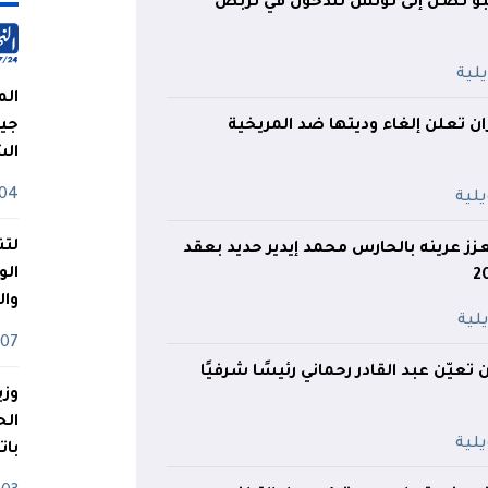
بو تصل إلى تونس للدخول في تربص
الم
ران تعلن إلغاء وديتها ضد المريخية
جيش
ال
04 أوت
لتن
زز عرينه بالحارس محمد إيدير حديد بعقد
الو
وا
07 ماي
 تعيّن عبد القادر رحماني رئيسًا شرفيًا
وزي
بات