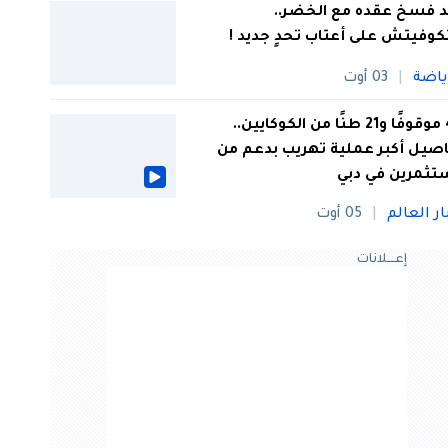
 فسخ عقده مع الخضر..
كوفيتش على أعتاب تحدٍ جديد !
ياضة
03 أوت
44 موقوفًا و21 طنًا من الكوكايين..
صيل أكبر عملية تهريب بدعم من
تثمرين في دبي
ار العالم
05 أوت
إعــــلانات