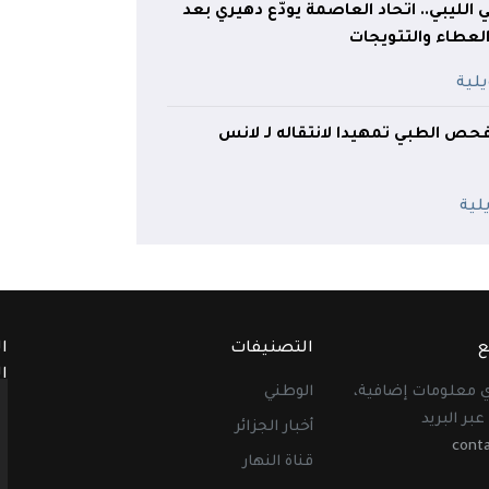
ي الليبي.. اتحاد العاصمة يودّع دهيري بعد
لعطاء والتتويجات
فحص الطبي تمهيدا لانتقاله لـ لانس
ع
التصنيفات
ا
ا
أي معلومات إضافية،
الوطني
عبر البريد
أخبار الجزائر
cont
قناة النهار