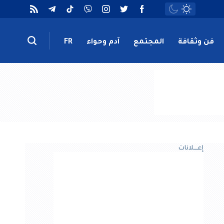
فن وثقافة
المجتمع
آدم وحواء
FR
إعــــلانات