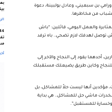
بعد
ورامي بن سبعيني، وعادل بولبينة، دعوة
بيت
لشباب من مخاطرها.
الر
لمثابرة والعمل اليومي، قائلين: “باش
ش توصل لهدفك لازم تضحي.. باه ترفد
تفا
مس
أخب
، أحدهما يقود إلى النجاح والآخر إلى
للنجاح وكاين طريق يضيعلك مستقبلك
 مؤكدين أنها ليست حلاً للمشاكل، بل
لمخدرات ماشي حل للمشاكل.. هي بداية
وخسارة للمستقبل”.