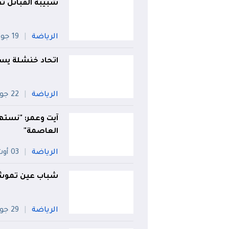
شبيبة القبائل ت
الرياضة
19 جويلية
اتحاد خنشلة يس
الرياضة
22 جويلية
آيت وعمر: "نست
العاصمة"
الرياضة
03 أوت
شباب عين تموشن
الرياضة
29 جويلية