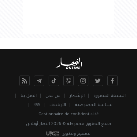
النسخة المصورة
الإشهار
من نحن
اتصل بنا
سياسة الخصوصية
الأرشيف
RSS
Gestionnaire de confidentialité
جميع
الحقوق
محفوظة © 2026 النهار أونلاين
تصميم وتطوير