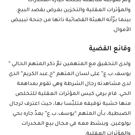
وتمّ بموجبه متابعته بجنحة حيازة المخدرات
والمؤثرات العقلية والتخزين بغرض بقصد البيع.
بينما برّأته الهيئة القضائية ذاتها من جنحة تبييض
الأموال.
وقائع القضية
ولدى التحقيق مع المتهمين تمّ ذكر المتهم الحالي ”
يوسف.ب.ع” على لسان المتهم “ح.عبد الكريم” الذي
لدى مشاهدته رجال الشرطة وهي تقوم بمداهمة
الحي. قام برمي كيس المؤثرات العقلية للتخلص
منها خشية توقيفه متلبّسا بها، حيث اعترف لرجال
الضبطية، بـأن المتهم “يوسف.ب.ع” يعدّ جاره بحي
بولوغين. وينشط معه في مجال بيع المخدرات
والمؤثرات العقلية.