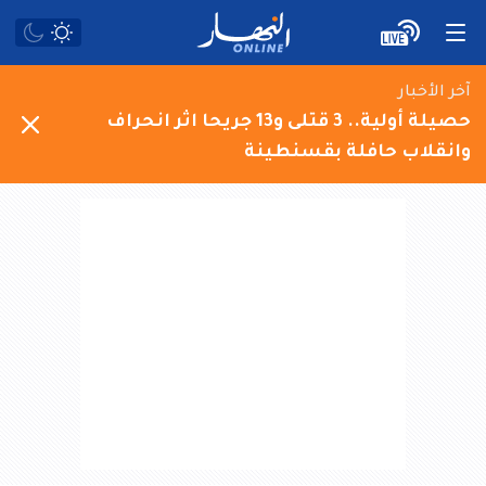
آخر الأخبار
حصيلة أولية.. 3 قتلى و13 جريحا اثر انحراف
وانقلاب حافلة بقسنطينة