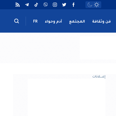
فن وثقافة
المجتمع
آدم وحواء
FR
إعــــلانات