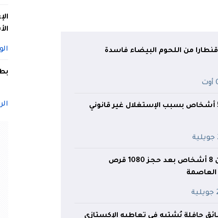
الإ
الأ
الو
بطل
ت
الر
6 أشهر حبسا لـ5 أشخاص بسبب الإستغلال غير قانوني
ة
تفكيك شبكة من 8 أشخاص بعد حجز 1080 قرص
 العاصمة
ية
ق حافلة يُشتبه في تعاطيه الإكستازي