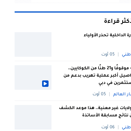
أكثر قراءة
رة الداخلية تحذر الأولياء
طني
05 أوت
44 موقوفًا و21 طنًا من الكوكايين..
صيل أكبر عملية تهريب بدعم من
تثمرين في دبي
ار العالم
05 أوت
 ولايات غير معنية.. هذا موعد الكشف
نتائج مسابقة الأساتذة
طني
06 أوت