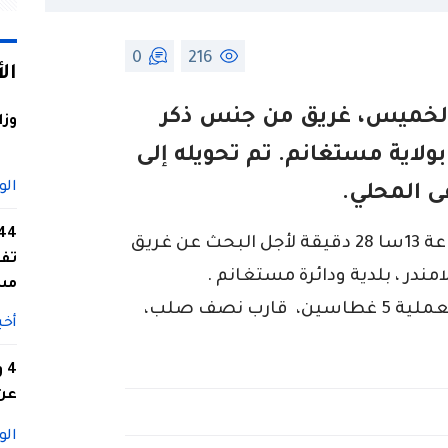
0
216
ال
 الخميس، غريق من جنس ذكر
وزا
ة في البحر بولاية مستغانم. تم تحويله إلى
الو
 المحلي.
للإ\ارة، تدخلت الحماية المدنية، على الساعة 13سا 28 دقيقة لأجل البحث عن غريق
تفا
ندر ، بلدية ودائرة مستغانم .
مس
وسخرت مصالح الحماية المدنية لهذه العملية 5 غطاسين، قارب نصف صلب،
أخب
4
عن 
الو