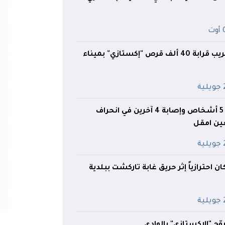
ت
إحباط محاولة تهريب قرابة 40 ألف قرص "إكستازي" بميناء
ية
تامنغست.. وفاة 5 أشخاص وإصابة 4 آخرين في انحراف
عين امقل
ية
 احترازياً إثر حريق غابة تاركشت ببلدية
ية
ج "الإكستازي" بالوادي