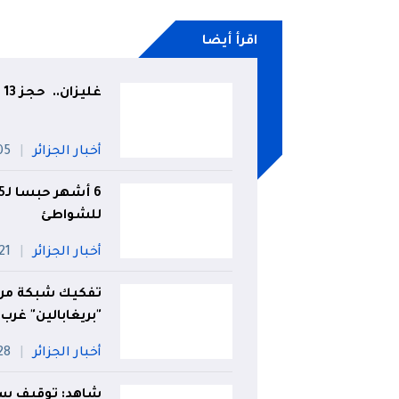
اقرأ أيضا
غليزان.. حجز 13 قنطارا من اللحوم البيضاء فاسدة
أخبار الجزائر
05 أو
للشواطئ
أخبار الجزائر
21 جويلي
"بريغابالين" غرب
أخبار الجزائر
28 جويل
شاهد: توقيف سائ