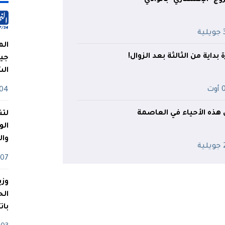
ية
الم
بداية من الثالثة بعد الزوال!
جيش
ال
وت
04 أوت
 هذه الأحياء في العاصمة
لتن
الو
وا
ية
07 ماي
وزي
بات