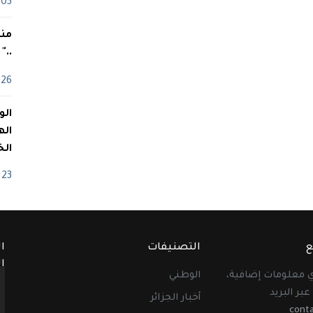
03 ماي
منذ
.."
26 أفريل
اله
الخ
23 أفريل
ع
التصنيفات
ا
ا
أي معلومات إضافية،
الوطني
عبر البريد
أخبار الجزائر
cont