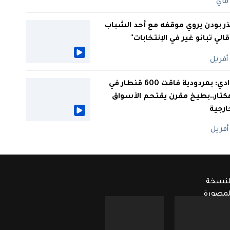
ر بودن يروي موقفه مع أحد الشباب
 قالي تبانو غير في الإنتخابات"
الوادي: بمردودية فاقت 600 قنطار في
كتار..بطيخ مقرن يقتحم الأسواق
ارجية
لنسخة
لمصورة