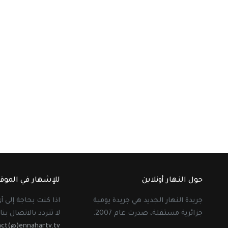
حول النهار أونلاين
للإشهار في الموق
جريدة النهار الجديد هي جريدة يومية
اذا كنت بحاجة إلى 
جزائرية مستقلة، صدرت عام 2007.
لا تتردد بالاتصال بنا 
act(@)ennahartv.tv