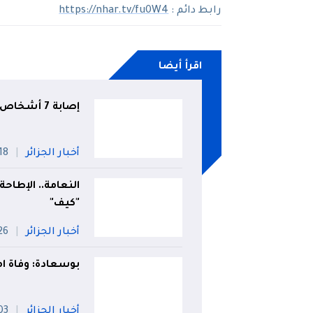
رابط دائم :
https://nhar.tv/fu0W4
اقرأ أيضا
إصابة 7 أشخاص إثر إنقلاب سيارة في المسيلة
أخبار الجزائر
18 جويلي
"كيف"
أخبار الجزائر
26 جويل
بوسعادة: وفاة امرأة وإصابة 3 أش
أخبار الجزائر
03 أو