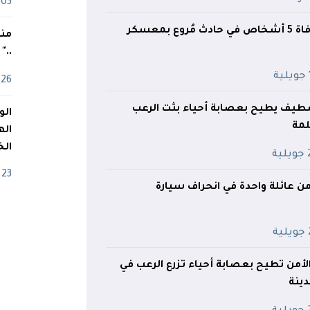
03 ماي
ع بمعسكر
منذ
.."
ة
26 أفريل
طيف يطيح بعصابة أحياء بثت الرعب
مة
اله
الخ
ية
23 أفريل
ة
لأمن تطيح بعصابة أحياء تزرع الرعب في
دينة