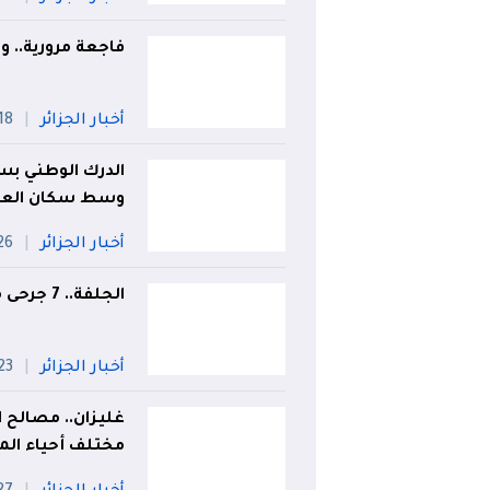
فاجعة مرورية.. وفاة 5 أشخاص في حادث مُرو
أخبار الجزائر
18 جويلي
الدرك الوطني بس
وسط سكان العل
أخبار الجزائر
26 جويل
الجلفة.. 7 جرحى من عائلة واحدة في انحراف سيارة
أخبار الجزائر
23 جويلي
غليزان.. مصالح ا
مختلف أحياء الم