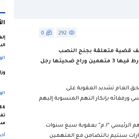
ال
0
292
إلغ
الس
ملف قضية متعلقة بجنح النصب
الو
والتزوير واستعمال المزور والابتزاز. تورط فيها 3 متهمين وراح ضحيتها رجل
وزا
ق العام تشديد العقوبة على
الو
 ورفقائه بإنكار التهم المنسوبة إليهم
تفا
مس
تهم الرئيسي “ا.م” بعقوبة سبع سنوات
ذا. مع غرامة مالية قدرها 8 مليارات سنتيم بالتضامن مع المتهمين
أخب