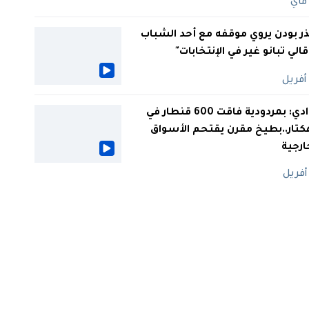
ر بودن يروي موقفه مع أحد الشباب
 قالي تبانو غير في الإنتخابات"
الوادي: بمردودية فاقت 600 قنطار في
كتار..بطيخ مقرن يقتحم الأسواق
ارجية