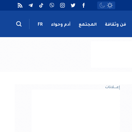
فن وثقافة
المجتمع
آدم وحواء
FR
إعــــلانات