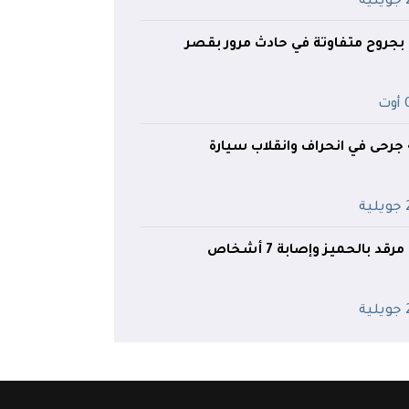
ية
خاص بجروح متفاوتة في حادث مرور بقصر
ت
ية
د بالحميز وإصابة 7 أشخاص
ية