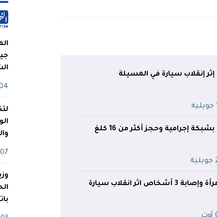
الم
جيش
ال
04 أوت
ة
لتن
الو
النعامة.. الإطاحة بشبكة إجرامية وحجز أكثر من 16 كلغ
وا
07 ماي
ية
وزي
خاص اثر انقلاب سيارة
بات
ت