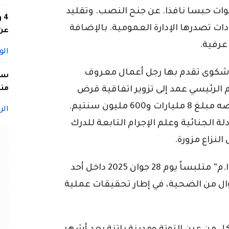
 الذين أدين كل واحد منهما بـ3 سنوات حبسا نافذا. عن جنح النصب. وتقليد
4
ات تصدرها الإدارة العمومية. بالإضافة
عن 
عرفية.
الو
قضية تعود إلى 27 ماي 2025، إثر شكوى تقدم بها رجل أعمال معروف
سيد
منا
م الرئيسي عمد إلى تزوير اتفاقية قرض
واتفاقيتي عمل. زاعماً من خلالها أنه أقرضه مبلغ 8 مليارات و600 مليون سنتيم.
الر
 الجنائية وعلم الإجرام التابعة للدرك
لنزاع مزورة.
وأوقفت مصالح الأمن المتهم الرئيسي “ا.م” متلبساً يوم 28 جوان 2025 داخل أحد
ال من الضحية، في إطار تحقيقات عملية