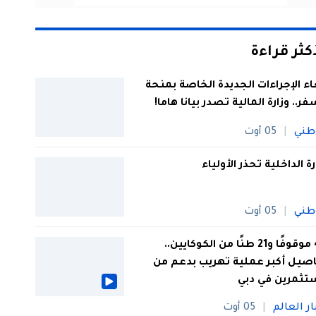
أكثر قراءة
اء الإجراءات الجديدة الخاصة بمنحة
فر.. وزارة المالية تصدر بيانا هاما!
طني
05 أوت
رة الداخلية تحذر الأولياء
طني
05 أوت
44 موقوفًا و21 طنًا من الكوكايين..
صيل أكبر عملية تهريب بدعم من
تثمرين في دبي
ار العالم
05 أوت