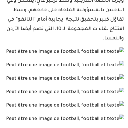
وجرت الحصة التدريبية وسط تركيز عالٍ، يعكس وعي
اللاعبين بالمسؤولية الملقاة على عاتقهم، وسط
تفاؤل كبير بتحقيق نتيجة ايجابية أمام “التانغو” في
افتتاح لقاءات المجموعة الـ 10. التي تضم أيضا الأردن
والنمسا.