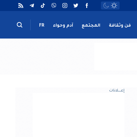
فن وثقافة
المجتمع
آدم وحواء
FR
إعــــلانات