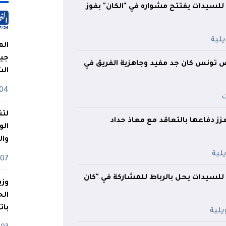
للسيدات يفتتح مشواره في "الكان" بفوز
الم
جيش
بص تونس كان جد مفيد وجاهزية الفريق في
ال
04 أوت
لتن
زز دفاعها بالتعاقد مع معاذ حداد
الو
وا
07 ماي
للسيدات يحل بالرباط للمشاركة في "كان
وزي
بات