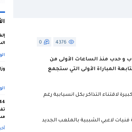
ال
إلغ
0
4376
الس
الو
و حدب منذ الساعات الأولى من
ابعة المباراة الأولى التي ستجمع
وزا
الو
يرة لاقتناء التذاكر بكل انسيابية رغم
تفا
مس
 فنيات لاعبي الشببية بالملعب الجديد
أخب