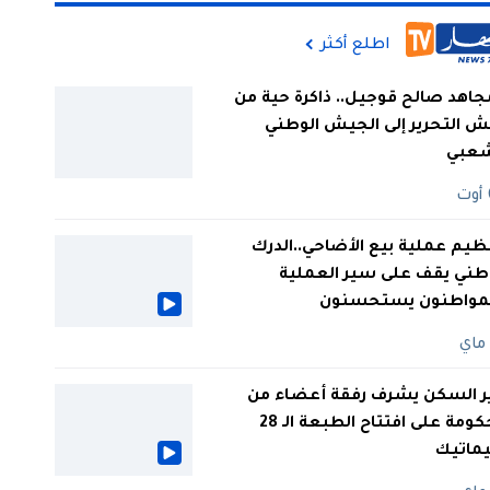
اطلع أكثر
جاهد صالح قوجيل.. ذاكرة حية من
 التحرير إلى الجيش الوطني
شعبي
ظيم عملية بيع الأضاحي..الدرك
طني يقف على سير العملية
لمواطنون يستحسنون
ر السكن يشرف رفقة أعضاء من
الحكومة على افتتاح الطبعة الـ 28
يماتيك