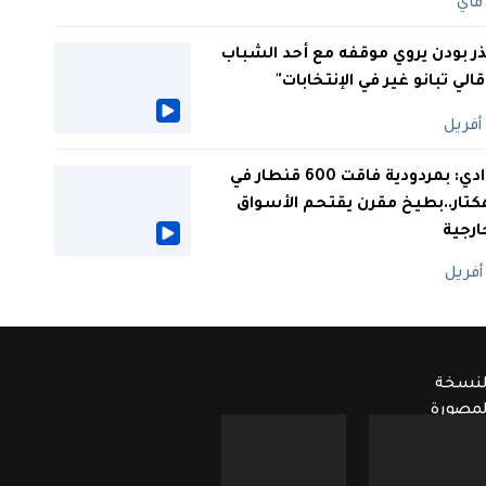
ر بودن يروي موقفه مع أحد الشباب
 قالي تبانو غير في الإنتخابات"
الوادي: بمردودية فاقت 600 قنطار في
كتار..بطيخ مقرن يقتحم الأسواق
ارجية
لنسخة
لمصورة