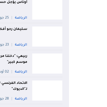
أوناس يؤجل حسم
الرياضة
25 جويلية
سليمان رحو أفضل
الرياضة
23 جويلية
ربيعي: "دخلنا م
موسم كبير"
الرياضة
02 أوت
الاتحاد الفرنسي ل
لـ"الديوك"
الرياضة
28 جويلية