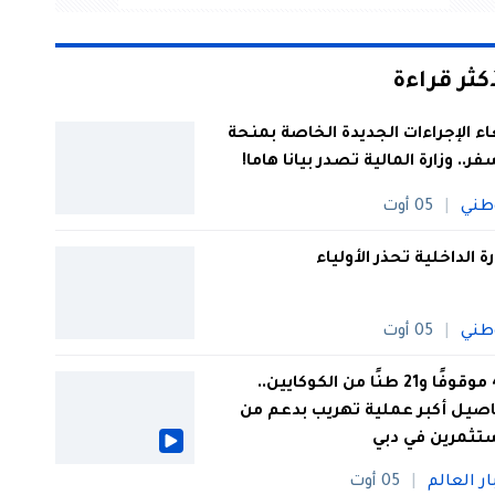
أكثر قراءة
اء الإجراءات الجديدة الخاصة بمنحة
فر.. وزارة المالية تصدر بيانا هاما!
طني
05 أوت
رة الداخلية تحذر الأولياء
طني
05 أوت
44 موقوفًا و21 طنًا من الكوكايين..
صيل أكبر عملية تهريب بدعم من
تثمرين في دبي
ار العالم
05 أوت