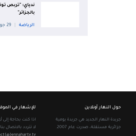
ندياي: "تربص تو
بالجزائر"
الرياضة
29 جويلية
حول النهار أونلاين
للإشهار في الموق
جريدة النهار الجديد هي جريدة يومية
اذا كنت بحاجة إلى 
جزائرية مستقلة، صدرت عام 2007.
لا تتردد بالاتصال بنا 
act(@)ennahartv.tv