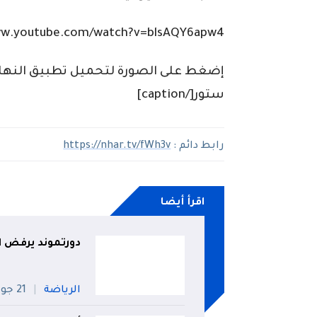
ww.youtube.com/watch?v=blsAQY6apw4
إضغط على الصورة لتحميل تطبيق النهار لل
ستور[/caption]
رابط دائم :
https://nhar.tv/fWh3v
اقرأ أيضا
دورتموند يرفض ا
الرياضة
21 جويلية