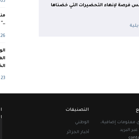
03 ماي
نس فرصة لإنهاء التحضيرات التي خضناها
منذ
.."
26 أفريل
اله
الخ
23 أفريل
ع
التصنيفات
ا
ا
أي معلومات إضافية،
الوطني
عبر البريد
أخبار الجزائر
cont