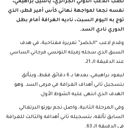
نصّب اللاعب الدولي الجزائري، ياسين براهيمي،
نفسه نجما لمواجهة نهائي كأس أمير قطر، الذي
توج به اليوم السبت، ناديه الغرافة أمام بطل
الدوري نادي السد.
وقدم لاعب “الخضر” تمريرة مفتاحية، في هدف
السبق الذي سجله زميله التونسي فرجاني الساسي
عند الدقيقة الـ 21.
ليعود براهيمي، بعدها بـ 6 دقائق فقط، ويتألق
بتسجيل ثاني أهداف الغرافة في مرمى السد. وهو
الهدف الذي انتهى عليه الشوط الأول.
وفي المرحلة الثانية، واصل نجم بورتو البرتغالي
السابق تألقه، بتسجيله ثاني أهدافه والثالث للغرافة
في الدقيقة الـ 63.