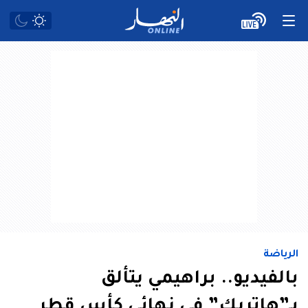
الرياضة
بالفيديو.. براهيمي يتألق
بـ”هاتريك” في نهائي كأس قطر