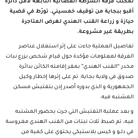
تمكنت فرقة الشرطة القضائية التابعة لأمن دائرة
أقبو ببجاية من توقيف خمسيني. تورّط في قضية
حيازة و زراعة القنب الهندي لغرض المتاجرة
بطريقة غير مشروعة.
تفاصيل العملية جاءت على إثر استغلال عناصر
الفرقة لمعلومات مؤكدة حول قيام شخص بزرع نبات
مخدر “القنب الهندي” بمقر إقامته الكائن بدائرة
صدوق في ولاية بجاية. تم على إثرها إخطار وكيل
الجمهورية و الذي بدوره أصدر إذن بتفتيش مسكن
المشتبه فيه.
و بعد عملية التفتيش التي جرت بحضور المشتبه
فيه، تم ضبط ثلاث نبتات من القنب الهندي مغروسة
في دلـو و كيس بلاستيكي يحتوي على كمية من