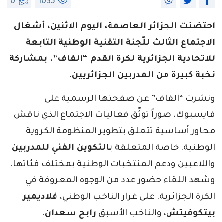
0
1035
احتضنت الجزائر العاصمة، اليوم الاثنين، أشغال
الاجتماع الثالث للّجنة التقنية الوطنية التابعة
للاتحادية الجزائرية لكرة القدم “الفاف”. بمشاركة
نخبة كبيرة من المدربين الجزائريين.
ونشرت “الفاف” عن صفحتها الرسمية على
فايسبوك، صوراً توثّق فعاليات الاجتماع الذي ناقش
محاور أساسية تتعلق بتطوير المنظومة الكروية
الوطنية. خاصة المتعلقة
بالتكوين الفني للمدربين
واللاعبين ودعم المنتخبات الوطنية بمختلف فئاتها.
وشهد اللقاء حضور عدد من الوجوه المعروفة في
الكرة الجزائرية. على غرار الناخب الوطني،
فلاديمير
بيتكوفيتش
، والناخب الأسبق
رابح سعدان
.