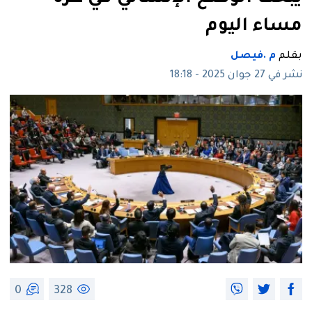
مساء اليوم
بقلم
م .فيصل
نشر في 27 جوان 2025 - 18:18
0
328