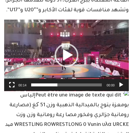
القاعة المغطاة ببرج العرب، 31 دولة تتقدمها الجزائر،
وتشهد منافسات قوية لفئات الأكابر و”U20″ و”U17”.
مشغل
الفيديو
00:14
00:00