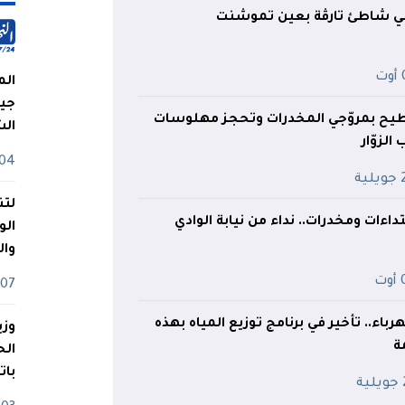
في شاطئ تارڤة بعين تموشنت
ت
الم
جيش
يح بمروّجي المخدرات وتحجز مهلوسات
ال
الزوّار
04 أوت
ية
لتن
اءات ومخدرات.. نداء من نيابة الوادي
الو
وا
ت
07 ماي
اء.. تأخير في برنامج توزيع المياه بهذه
وزي
ة
بات
ة