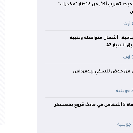
ط تهريب أكثر من قنطار "مخدرات"
ت
احية.. أشغال متواصلة وتنبيه
السيار A2
ت
ق من حوض للسقي ببومرداس
ية
ع بمعسكر
ة