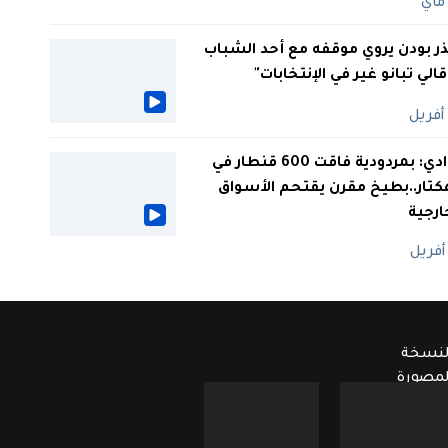
ر بودن يروي موقفه مع أحد الشباب
 قالي تبانو غير في الإنتخابات"
الوادي: بمردودية فاقت 600 قنطار في
كتار..بطيخ مقرن يقتحم الأسواق
ارجية
لنسخة
لمصورة