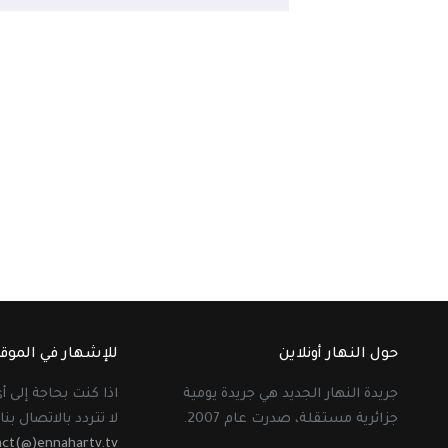
حول النهار أونلاين
للإشهار في الموق
جريدة النهار الجديد هي جريدة يومية
اذا كنت بحاجة إلى 
جزائرية مستقلة، صدرت عام 2007.
لا تتردد بالاتصال بنا 
act(@)ennahartv.tv