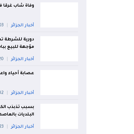
وفاة شاب غرقا 
أخبار الجزائر
03 أو
دورية للشرطة تط
موّجهة للبيع بباب 
أخبار الجزائر
20 جويل
عصابة أحياء واعتد
أخبار الجزائر
02 أو
بسبب تذبذب الكهرب
البلديات بالعاصم
أخبار الجزائر
23 جويلي