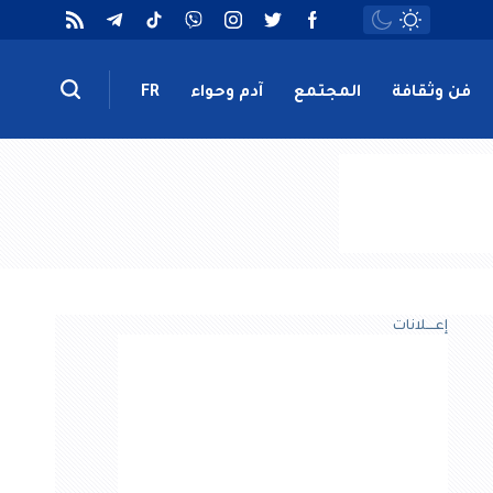
فن وثقافة
المجتمع
آدم وحواء
FR
إعــــلانات