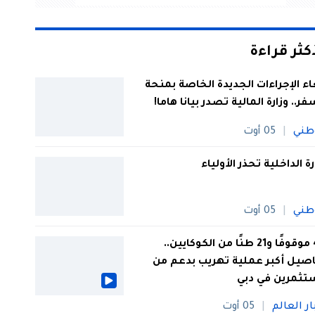
أكثر قراءة
اء الإجراءات الجديدة الخاصة بمنحة
فر.. وزارة المالية تصدر بيانا هاما!
طني
05 أوت
رة الداخلية تحذر الأولياء
طني
05 أوت
44 موقوفًا و21 طنًا من الكوكايين..
صيل أكبر عملية تهريب بدعم من
تثمرين في دبي
ار العالم
05 أوت