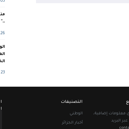
03 ماي
منذ
.."
26 أفريل
اله
الخ
23 أفريل
ع
التصنيفات
ا
ا
أي معلومات إضافية،
الوطني
عبر البريد
أخبار الجزائر
cont