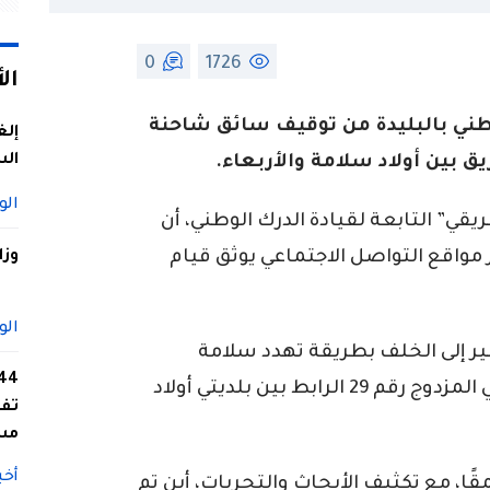
0
1726
ال
طني بالبليدة من توقيف سائق شاحنة
إلغ
الس
 بين أولاد سلامة والأربعاء.
الو
ي” التابعة لقيادة الدرك الوطني، أن
 مواقع التواصل الاجتماعي يوثق قيام
وزا
الو
ر إلى الخلف بطريقة تهدد سلامة
مستعملي الطريق. وهذا بالطريق الوطني المزدوج رقم 29 الرابط بين بلديتي أولاد
تفا
مس
أخب
ا، مع تكثيف الأبحاث والتحريات، أين تم