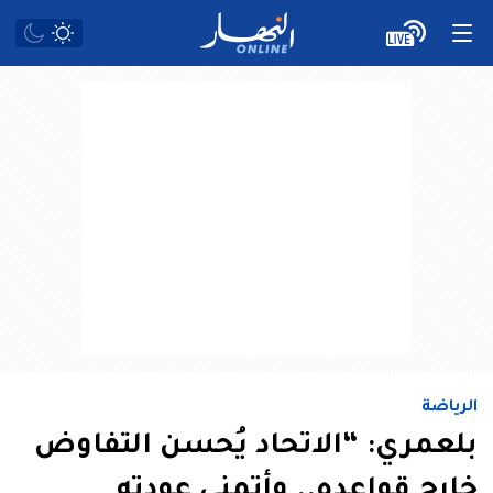
الرياضة
بلعمري: “الاتحاد يُحسن التفاوض
خارج قواعده.. وأتمنى عودته