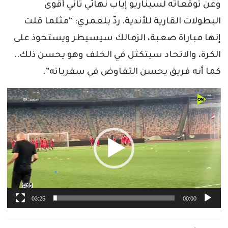
وعن توقعاته لسيناريو إياب نهائي ثاني أقوى
البطولات القارية للأندية. ردّ بلعمري: “مثلما قلت
إنها مباراة صعبة، الزمالك سيسيطر ويستحوذ على
الكرة، والاتحاد سيتكثل في الخلف وهو يحسن ذلك..
كما أنه فريق يحسن التفاوض في سفرياته”.
مشغل
الفيديو
03:25
00:00