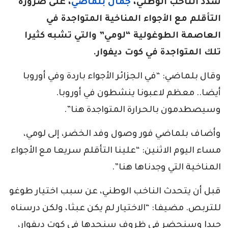
شدد الناخب الوطني،
جمال بلماضي
، على ضرورة
التأقلم مع الأجواء المناخية المتواجدة في
العاصمة الطوغولية “لومي” والتي تشبه كثيرا
تلك المتواجدة في كوت ديفوار.
وقال بلماضي: “في الجزائر الأجواء باردة وفي أوروبا
أيضا.. معظم لاعبونا ينشطون في أوروبا.
وسيصطدمون بالحرارة المتواجدة هنا”.
وأضاف بلماضي فور وصول وفد الخضر، إلى لومي،
مساء اليوم الاثنين: “علينا التأقلم سريعا مع الأجواء
المناخية التي وجدناها هنا”.
قبل أن يتحدث الناخب الوطني، عن سبب اختيار طوغو
للتربص. مضيفا: “الاختيار لم يكن عبثا، ولكن درسناه
جيدا وسنحضر في ظروف سنجدها في كوت ديفوار،