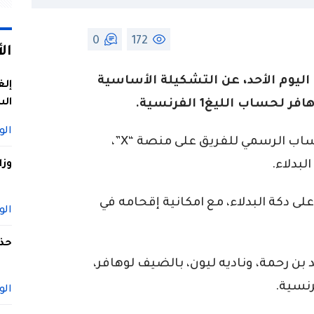
0
172
ال
اليوم الأحد، عن التشكيلة الأساسية
إلغ
الس
حساب الليغ1 الفرنسية.
الو
ووفق ما كشفت عنه إدارة ليون، عبر الحساب الرسمي للفريق على منصة “X”،
لبدلاء.
وزا
لى دكة البدلاء، مع امكانية إقحامه في
الو
حذف
ن رحمة، وناديه ليون، بالضيف لوهافر،
الو