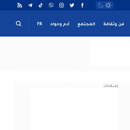
فن وثقافة
المجتمع
آدم وحواء
FR
إعــــلانات