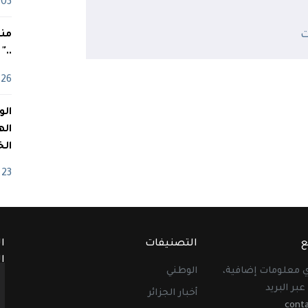
03 ماي
منذ
.."
26 أفريل
اله
الخ
23 أفريل
ع
التصنيفات
ا
ا
أي معلومات إضافية،
الوطني
عبر البريد
أخبار الجزائر
cont