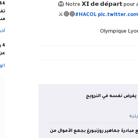
🦁 Notre 𝗫𝗜 𝗱𝗲 𝗱𝗲́𝗽𝗮𝗿𝘁 po
تفا
⚔🔴🔵
#HACOL
pic.twitter.co
مس
أخب
4
عن 
الو
ة يفرض نفسه في النرويج
 مبادرة جماهير روزنبورغ بجمع الأموال من