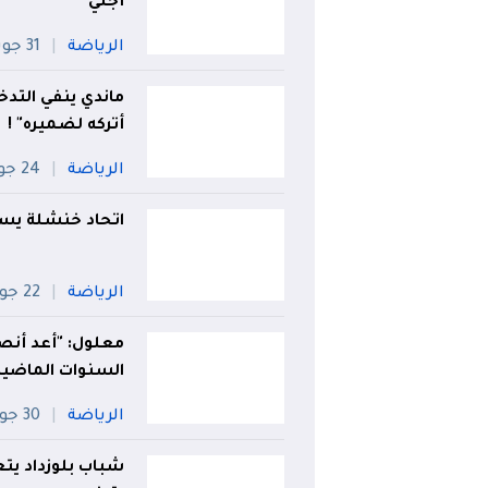
أجلي"
الرياضة
31 جويلية
ماندي ينفي التد
أتركه لضميره" !
الرياضة
24 جويلية
اتحاد خنشلة يس
الرياضة
22 جويلية
معلول: "أعد أنص
السنوات الماضية
الرياضة
30 جويلية
شباب بلوزداد يتع