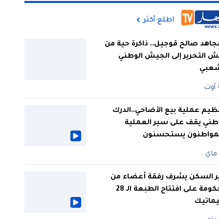
اطلع أكثر
جاهد صالح قوجيل.. ذاكرة حية من
 التحرير إلى الجيش الوطني
شعبي
ظيم عملية بيع الأضاحي..الدرك
طني يقف على سير العملية
لمواطنون يستحسنون
ر السكن يشرف رفقة أعضاء من
الحكومة على افتتاح الطبعة الـ 28
يماتيك