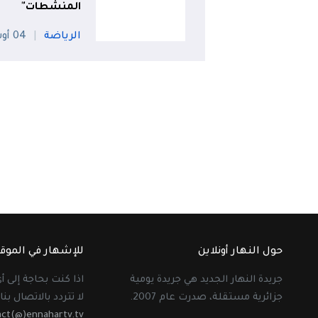
المنشطات"
الرياضة
04 أوت
حول النهار أونلاين
للإشهار في الموق
جريدة النهار الجديد هي جريدة يومية
اذا كنت بحاجة إلى 
جزائرية مستقلة، صدرت عام 2007.
لا تتردد بالاتصال بنا 
act(@)ennahartv.tv