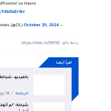
ur affronter Le Havre
m/f4bDuErikv
October 20, 2024
— Olympique Lyonnais (@OL)
رابط دائم :
https://nhar.tv/DAY5O
اقرأ أيضا
بالفيديو.. شياخ
الرياضة
18 جويلية
شياخة: "لم أتوقع