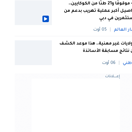
44 موقوفًا و21 طنًا من الكوكايين..
صيل أكبر عملية تهريب بدعم من
تثمرين في دبي
ار العالم
05 أوت
 ولايات غير معنية.. هذا موعد الكشف
نتائج مسابقة الأساتذة
طني
06 أوت
إعــــلانات