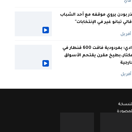
ر بودن يروي موقفه مع أحد الشباب
 قالي تبانو غير في الإنتخابات"
الوادي: بمردودية فاقت 600 قنطار في
كتار..بطيخ مقرن يقتحم الأسواق
ارجية
لنسخة
لمصورة