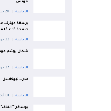
بتونس
الرياضة
20 جويلية
برسالة مؤثرة.. 
صفحة 13 عامًا من العطاء
الرياضة
22 جويلية
شكال يرسّم عود
الرياضة
27 جويلية
مدرب نيوكاسل ال
الرياضة
01 أوت
بوسافر:""الفاف"