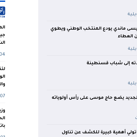
الم
عيسى ماندي يودع المنتخب الوطني ويطوي
جيش
ال
04 أوت
ته إلى شباب قسنطينة
لتن
الو
وا
07 ماي
جديد يضع حاج موسى على رأس أولوياته
وزي
بات
 تولي أهمية كبيرة للكشف عن تناول