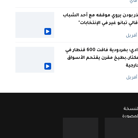
ر بودن يروي موقفه مع أحد الشباب
 قالي تبانو غير في الإنتخابات"
الوادي: بمردودية فاقت 600 قنطار في
كتار..بطيخ مقرن يقتحم الأسواق
ارجية
لنسخة
لمصورة