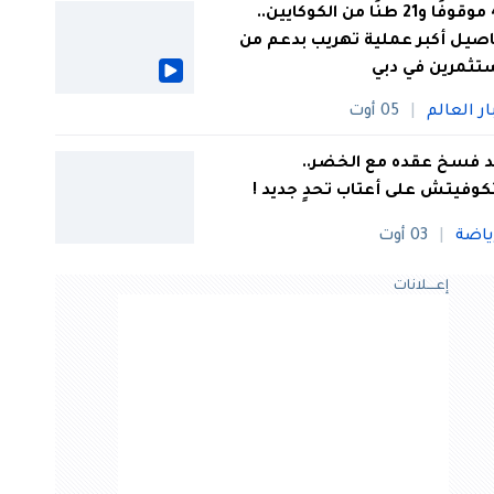
44 موقوفًا و21 طنًا من الكوكايين..
صيل أكبر عملية تهريب بدعم من
تثمرين في دبي
ار العالم
05 أوت
 فسخ عقده مع الخضر..
كوفيتش على أعتاب تحدٍ جديد !
ياضة
03 أوت
إعــــلانات