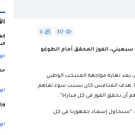
ال
0
317
إلغ
الس
ن سبعيني، الفوز المحقق أمام الطوغو
الو
حذف
، بعد نهاية مواجهة المنتخب الوطني
ما، هدف المنافس كان بسبب سوء تفاهم
الو
م أن نحقق الفوز في كل مباراة”.
وزا
ه: “سنحاول إسعاد جمهورنا في كل
الو