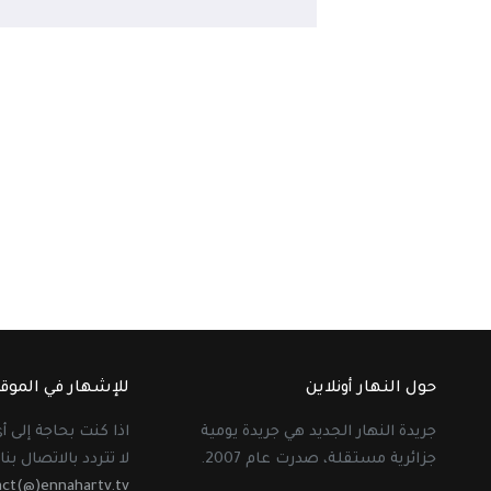
حول النهار أونلاين
للإشهار في الموق
جريدة النهار الجديد هي جريدة يومية
اذا كنت بحاجة إلى 
جزائرية مستقلة، صدرت عام 2007.
لا تتردد بالاتصال بنا 
act(@)ennahartv.tv