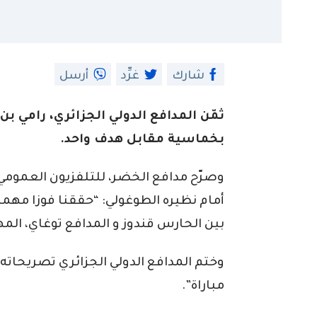
شارك
غرِّد
أرسل
ثمّن المدافع الدولي الجزائري، رامي ب
بخماسية مقابل هدف واحد.
وصرّح مدافع الخضر، للتلفزيون العمومي
أمام نظيره الطوغولي: “حققنا فوزا مه
بين الحارس قندوز و المدافع توغاي، المه
وختم المدافع الدولي الجزائري تصريحات
مباراة”.