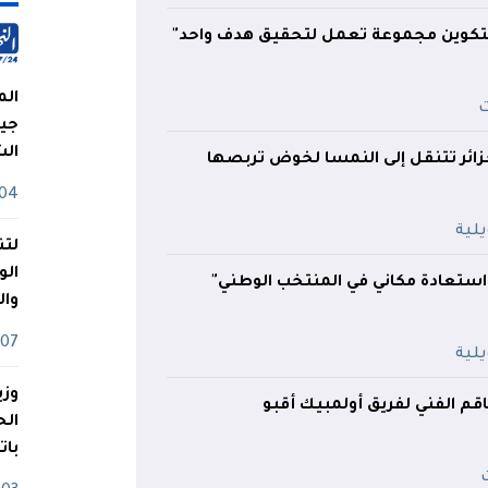
كوين مجموعة تعمل لتحقيق هدف واحد"
الم
جيش
ال
زائر تتنقل إلى النمسا لخوض تربصها
04 أوت
لتن
الو
 استعادة مكاني في المنتخب الوطني"
وا
07 ماي
وزي
اقم الفني لفريق أولمبيك أقبو
بات