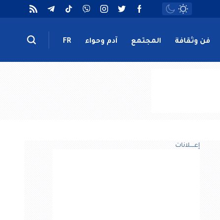
فن وثقافة
المجتمع
آدم وحواء
FR
إعــــلانات