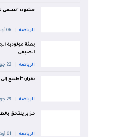
حشود: "نسعى لت
الرياضة
06 أوت
بعثة مولودية الج
الصيفي
الرياضة
22 جويلية
بقرار: "أطمح إلى
الرياضة
29 جويلية
مزاير يلتحق بالط
الرياضة
01 أوت