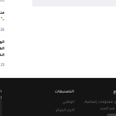
03 ماي
منذ
.."
26 أفريل
اله
الخ
23 أفريل
ع
التصنيفات
ا
ا
أي معلومات إضافية،
الوطني
عبر البريد
أخبار الجزائر
cont