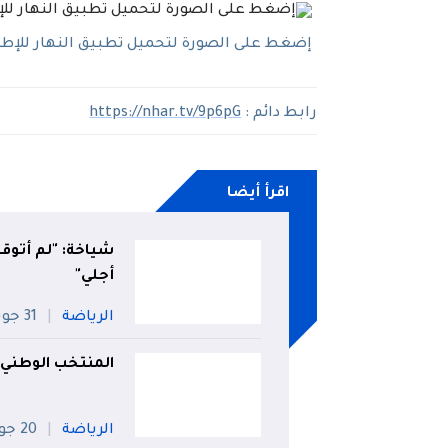
إضغط على الصورة لتحميل تطبيق النهار للإطلاع
رابط دائم :
https://nhar.tv/9p6pG
اقرأ أيضا
شياخة: "لم أتوقع
أجلي"
الرياضة
31 جويلية
المنتخب الوطني ي
الرياضة
20 جويلية