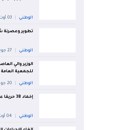
الوطني
03 أوت
تطوير وعصرنة شب
الوطني
27 جويلية
الوزير والي العا
للجمعية العامة ل
الوطني
20 جويلية
إخماد 38 حريقا عبر 6 ولايات
الوطني
04 أوت
إلغاء الإجراءات ا