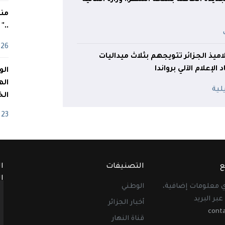
منذ
.."
26 أفريل
ميذ الجزائر تتويجهم بثلاث ميداليات
الإعلام الآلي برواندا
اله
الخ
23 أفريل
ع
التصنيفات
ا
ا
أي معلومات إضافية،
الوطني
عبر البريد
أخبار الجزائر
cont
قناة النهار