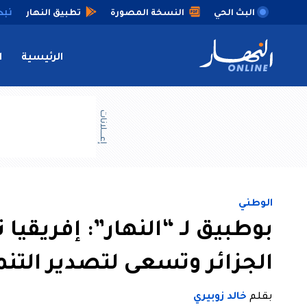
البث الحي
النسخة المصورة
تطبيق النهار
الرئيسية
ا
إعــــلانات
الوطني
بوطبيق لـ “النهار”: إفريقيا
الجزائر وتسعى لتصدير التنم
بقلم
خالد زوبيري