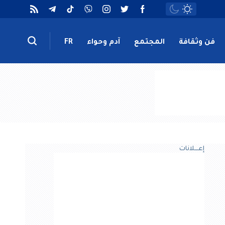
فن وثقافة
المجتمع
آدم وحواء
FR
إعــــلانات