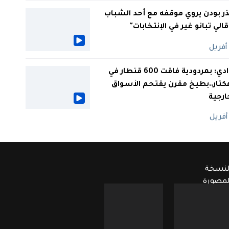
ر بودن يروي موقفه مع أحد الشباب
 قالي تبانو غير في الإنتخابات"
الوادي: بمردودية فاقت 600 قنطار في
كتار..بطيخ مقرن يقتحم الأسواق
ارجية
لنسخة
لمصورة