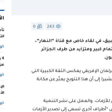
ال
0
243
تأج
الت
بيق، في لقاء خاص مع قناة “النهار”،
الو
مام كبير ومتزايد من طرف الجزائر
ون.
4
عن 
رلمان الإفريقي يعكس الثقة الكبيرة التي
الو
را إلى أن هذا التتويج يعبّر عن مكانة
الإ
الأ
للأزمات. والعمل على نشر التنمية
الو
س “أطراف أخرى تسعى إلى تصدير الأزمات