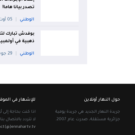
تصدر بيانا هاما!
الوطني
05 أوت
بوفدش تبارك لتلا
ذهبية في أولمبياد 
الوطني
29 جويلية
حول النهار أونلاين
للإشهار في الموق
جريدة النهار الجديد هي جريدة يومية
اذا كنت بحاجة إلى 
جزائرية مستقلة، صدرت عام 2007.
لا تتردد بالاتصال بنا 
act(@)ennahartv.tv