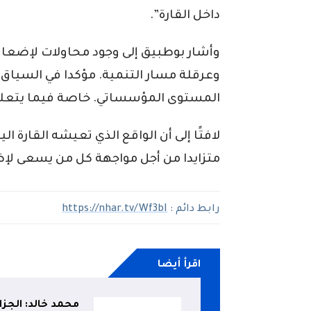
داخل القارة”.
وأشار بوطبيق إلى وجود محاولات لإضع
وعرقلة مسار التنمية. مؤكدا في السياق ذا
المستوى المؤسساتي. خاصة فيما يتعلق ب
لافتًا إلى أن الواقع الذي تعيشه القارة 
متزايدا من أجل مواجهة كل من يسعى لإ
رابط دائم :
https://nhar.tv/Wf3bI
اقرأ أيضا
محمد خالد: الجزائر