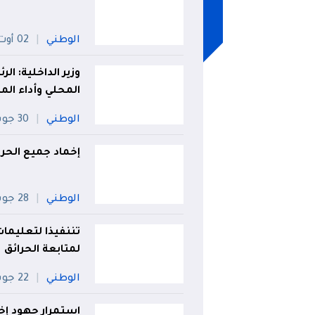
الوطني
02 أوت
وزير الداخلية: ا
المحلي وأداء ال
الوطني
30 جويلية
إخماد جميع الحر
الوطني
28 جويلية
تننفيذا لتعليما
لمتابعة الحرائق
الوطني
22 جويلية
استمرار جهود إخماد 7 حرائق غابات عبر