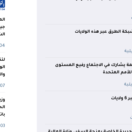
الم
جيش
كة الطرق عبر هذه الولايات
ال
04 أوت
لتن
صمة يشارك في الاجتماع رفيع المستوى
الو
لأمم المتحدة
وا
07 ماي
وزي
بات
03 ماي
لجديدة الخاصة بمنحة السفر.. وزارة المالية