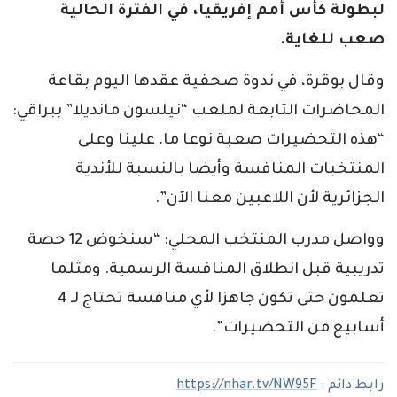
لبطولة كأس أمم إفريقيا، في الفترة الحالية
صعب للغاية.
وقال بوقرة، في ندوة صحفية عقدها اليوم بقاعة
المحاضرات التابعة لملعب “نيلسون مانديلا” ببراقي:
“هذه التحضيرات صعبة نوعا ما، علينا وعلى
المنتخبات المنافسة وأيضا بالنسبة للأندية
الجزائرية لأن اللاعبين معنا الآن”.
وواصل مدرب المنتخب المحلي: “سنخوض 12 حصة
تدريبية قبل انطلاق المنافسة الرسمية. ومثلما
تعلمون حتى تكون جاهزا لأي منافسة تحتاج لـ 4
أسابيع من التحضيرات”.
رابط دائم :
https://nhar.tv/NW95F