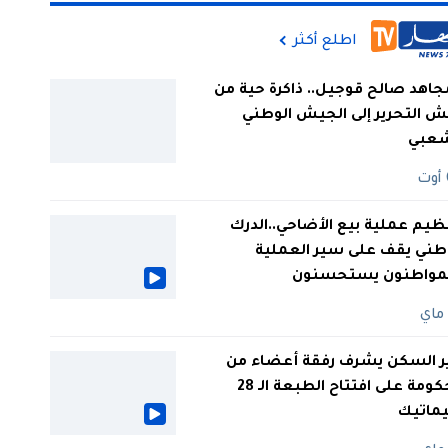
اطلع أكثر
جاهد صالح قوجيل.. ذاكرة حية من
 التحرير إلى الجيش الوطني
شعبي
ظيم عملية بيع الأضاحي..الدرك
طني يقف على سير العملية
لمواطنون يستحسنون
ر السكن يشرف رفقة أعضاء من
الحكومة على افتتاح الطبعة الـ 28
يماتيك