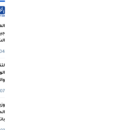
الم
جيش
ال
04 أوت
لتن
الو
وا
07 ماي
وزي
بات