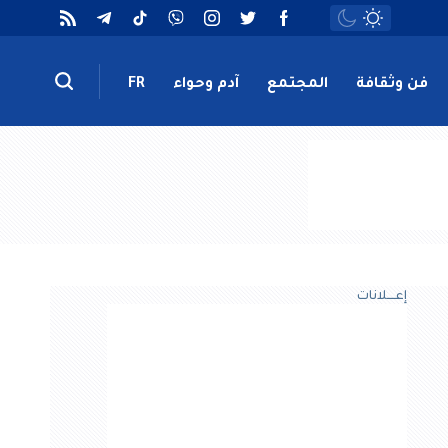
فن وثقافة
المجتمع
آدم وحواء
FR
إعــــلانات