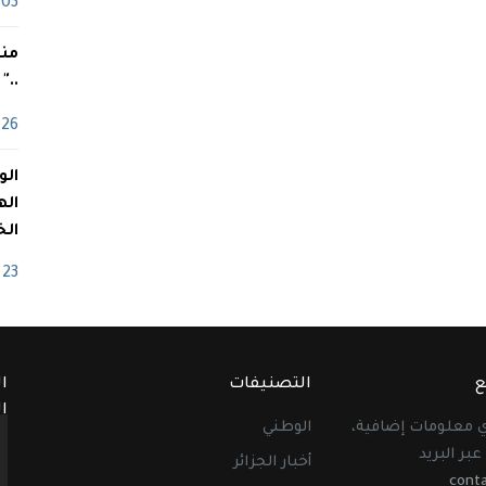
03 ماي
منذ
.."
26 أفريل
اله
الخ
23 أفريل
ع
التصنيفات
ا
ا
أي معلومات إضافية،
الوطني
عبر البريد
أخبار الجزائر
cont