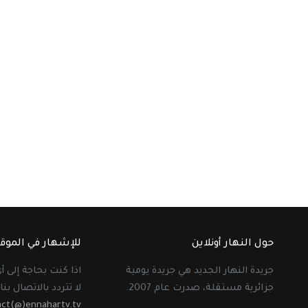
حول النهار أونلاين
للإشهار في الموق
جريدة النهار الجديد هي جريدة يومية
اذا كنت بحاجة إلى 
جزائرية مستقلة، صدرت عام 2007.
لا تتردد بالاتصال بنا 
act(@)ennahartv.tv