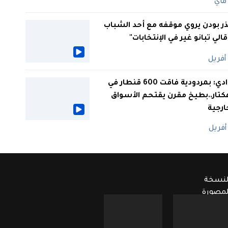
ر بودن يروي موقفه مع أحد الشباب
 قالي تبانو غير في الإنتخابات"
الوادي: بمردودية فاقت 600 قنطار في
كتار..بطيخ مقرن يقتحم الأسواق
ارجية
لنسخة
لمصورة