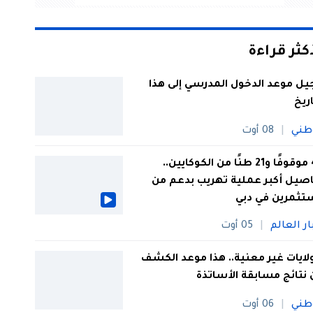
أكثر قراءة
يل موعد الدخول المدرسي إلى هذا
اريخ
طني
08 أوت
44 موقوفًا و21 طنًا من الكوكايين..
صيل أكبر عملية تهريب بدعم من
تثمرين في دبي
ار العالم
05 أوت
 ولايات غير معنية.. هذا موعد الكشف
نتائج مسابقة الأساتذة
طني
06 أوت