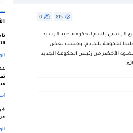
0
815
ال
اطق الرسمي باسم الحكومة، عبد الرشيد
تأج
الت
تقليدا لحكومة بلخادم. وحسب بعض
الضوء الأخضر من رئيس الحكومة الجديد
الو
ئه.
تفا
مس
أخب
4
عن 
الو