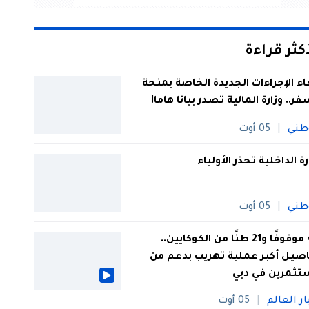
أكثر قراءة
اء الإجراءات الجديدة الخاصة بمنحة
فر.. وزارة المالية تصدر بيانا هاما!
طني
05 أوت
رة الداخلية تحذر الأولياء
طني
05 أوت
44 موقوفًا و21 طنًا من الكوكايين..
صيل أكبر عملية تهريب بدعم من
تثمرين في دبي
ار العالم
05 أوت