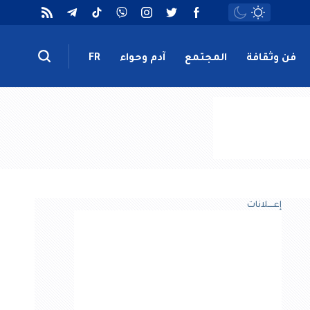
فن وثقافة
المجتمع
آدم وحواء
FR
إعــــلانات