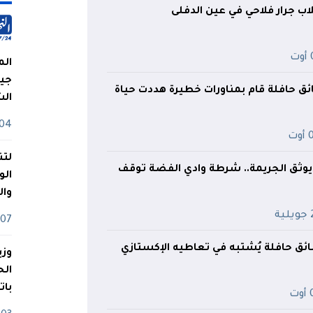
لاب جرار فلاحي في عين الدفلى
ت
الم
جيش
ئق حافلة قام بمناورات خطيرة هددت حياة
ال
04 أوت
وت
لتن
 يوثق الجريمة.. شرطة وادي الفضة توقف
الو
وا
ية
07 ماي
ق حافلة يُشتبه في تعاطيه الإكستازي
وزي
بات
ت