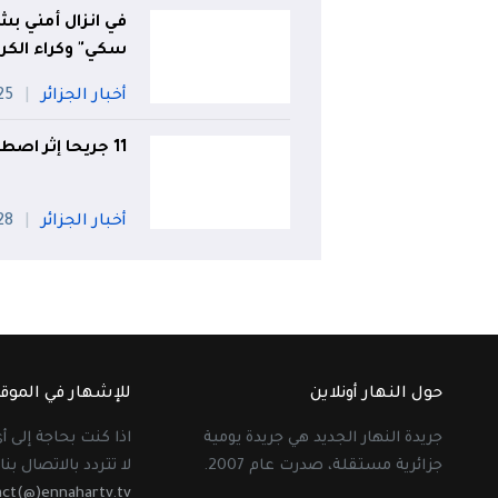
في انزال أمني بش
سكي" وكراء الكر
أخبار الجزائر
25 جويل
11 جريحا إثر اصطدام بين حافلة وشاحنة بالبويرة
أخبار الجزائر
28 جويل
حول النهار أونلاين
للإشهار في الموق
جريدة النهار الجديد هي جريدة يومية
اذا كنت بحاجة إلى 
جزائرية مستقلة، صدرت عام 2007.
لا تتردد بالاتصال بنا 
act(@)ennahartv.tv