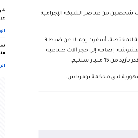
4
ف شخصين من عناصر الشبكة الإجرامية
عن 
الو
هذه العملية، المنجزة تحت إشراف النيابة المختصة، أسفرت إجمالا عن ضبط 9
سيد
تبغ المغشوشة. إضافة إلى حجز آلات صناعية
منا
15 مليار سنتيم.
الر
مهورية لدى محكمة بومرداس.