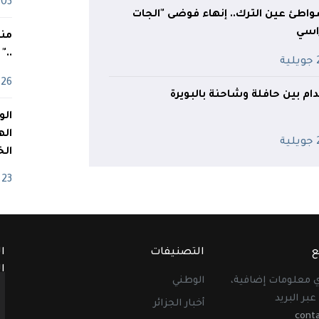
03 ماي
واطئ عين الترك.. إنهاء فوضى "الجات
اسي
منذ
.."
ية
26 أفريل
اله
ية
الخ
23 أفريل
ع
التصنيفات
ا
ا
أي معلومات إضافية،
الوطني
عبر البريد
أخبار الجزائر
cont