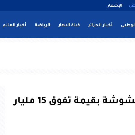
الإشهار
لوطني
أخبار الجزائر
قناة النهار
الرياضة
أخبار العالم
بومرداس.. حجز “شمة” مغشوشة بقيمة تفوق 15 مليار