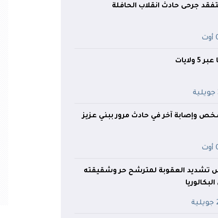
فقد جرحى حادث انقلاب الحافلة
ت
 وإصابة آخر في حادث مرور ببني عزيز
ت
س تشديد العقوبة لمترشح حر وشقيقته
بكالوريا
ية