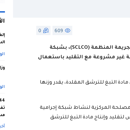
ال
0
609
إلغ
الس
أطاحت المصلحة المركزية لمكافحة الجريمة المنظمة (SCLCO)، بشبكة
الو
ة غير مشروعة مع التقليد باستعمال
وزا
ادة التبغ للترشق المقلدة، يقدر وزنها
الو
مصلحة المركزية لنشاط شبكة إجرامية
تفا
مس
لتقليد وإنتاج مادة التبغ للترشق
أخب