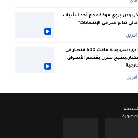
ر بودن يروي موقفه مع أحد الشباب
 قالي تبانو غير في الإنتخابات"
الوادي: بمردودية فاقت 600 قنطار في
كتار..بطيخ مقرن يقتحم الأسواق
ارجية
لنسخة
لمصورة