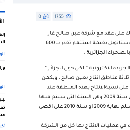
0
1755
ال
ك على عقد مع شركة عين صالح غاز
إلغ
الس
التابعة لسوناطراك وبريتيش بتروليوم وستاتويل بقيمة استثمار تقدر ب600
الصحراء الجزائرية .
الو
ريدة الاكترونية “الكل حول الجزائر ”
وزا
لاثة مناطق انتاج بعين صالح . ويكمن
ء على نسبةالانتاج بهذه المنطقة عند
الو
حدود 9 مليار متر مكعب سنويا ابتداءا من سنة 2009 وهي السنة التي سيتم فيها
مباشرة المشروع الذي من المنتظر ان يسلم نهاية 2009 او سنة 2010 على اقصى
تفا
مس
في عمليات الانتاج بها كل من الشركة
أخب