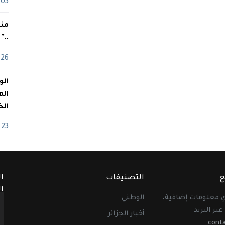
03 ماي
منذ
.."
26 أفريل
اله
الخ
23 أفريل
ع
التصنيفات
ا
ا
أي معلومات إضافية،
الوطني
عبر البريد
أخبار الجزائر
cont