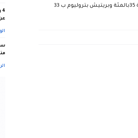
الوطنية للنفط والغاز سوناطراك بنسبة 35بالمئة وبريتيش بتروليوم ب 33
4
عن 
الو
سيد
منا
الر