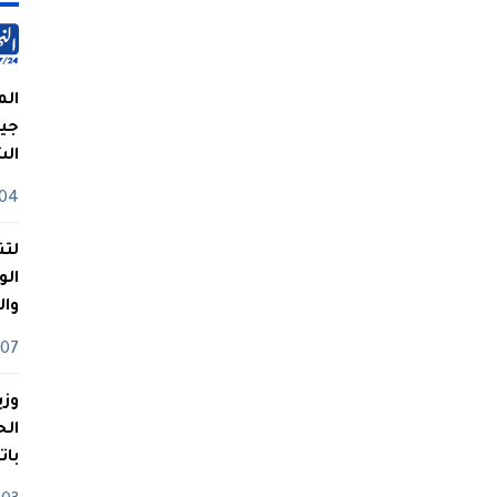
الم
جيش
ال
04 أوت
لتن
الو
وا
07 ماي
وزي
بات