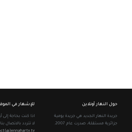
حول النهار أونلاين
للإشهار في الموق
جريدة النهار الجديد هي جريدة يومية
اذا كنت بحاجة إلى 
جزائرية مستقلة، صدرت عام 2007.
لا تتردد بالاتصال بنا 
act(@)ennahartv.tv