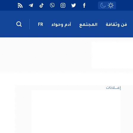
فن وثقافة
المجتمع
آدم وحواء
FR
إعــــلانات