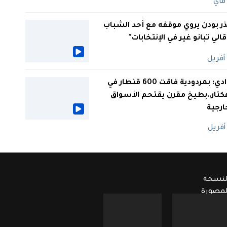
ر بودن يروي موقفه مع أحد الشباب
 قالي تبانو غير في الإنتخابات"
الوادي: بمردودية فاقت 600 قنطار في
كتار..بطيخ مقرن يقتحم الأسواق
ارجية
لنسخة
لمصورة