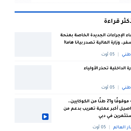
أكثر قراءة
اء الإجراءات الجديدة الخاصة بمنحة
فر.. وزارة المالية تصدر بيانا هاما!
طني
05 أوت
رة الداخلية تحذر الأولياء
طني
05 أوت
44 موقوفًا و21 طنًا من الكوكايين..
صيل أكبر عملية تهريب بدعم من
تثمرين في دبي
ار العالم
05 أوت