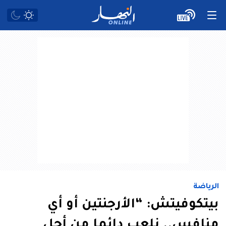
الرياضة
بيتكوفيتش: “الأرجنتين أو أي
منافس.. نلعب دائما من أجل