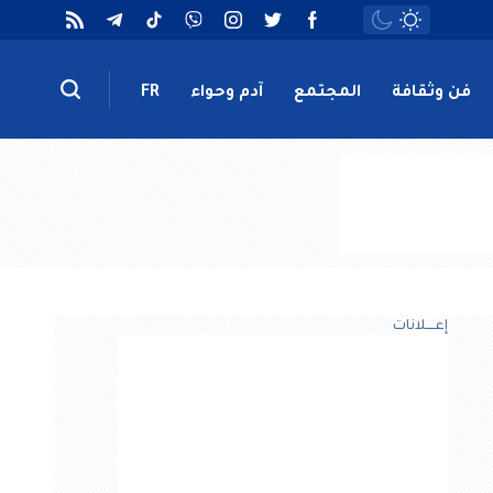
فن وثقافة
المجتمع
آدم وحواء
FR
إعــــلانات