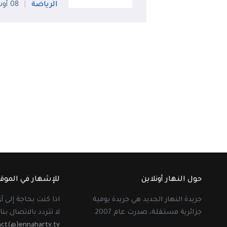
الرياضة
08 أوت
حول النهار أونلاين
للإشهار في الموق
جريدة النهار الجديد هي جريدة يومية
اذا كنت بحاجة إلى 
جزائرية مستقلة، صدرت عام 2007.
لا تتردد بالاتصال بنا 
act(@)ennahartv.tv