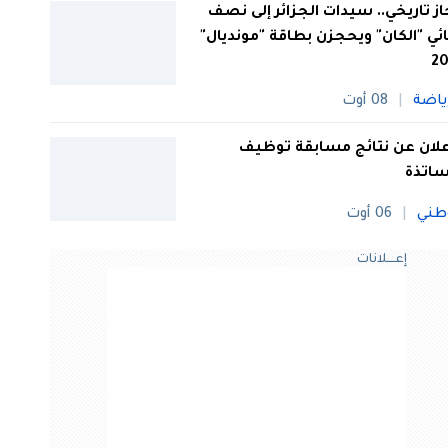
از تاريخي.. سيدات الجزائر إلى نصف
ئي "الكان" ويحجزن بطاقة "مونديال"
20
ياضة
08 أوت
علان عن نتائج مسابقة توظيف
ساتذة
طني
06 أوت
إعــــلانات