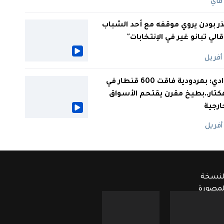
ر بودن يروي موقفه مع أحد الشباب
 قالي تبانو غير في الإنتخابات"
الوادي: بمردودية فاقت 600 قنطار في
كتار..بطيخ مقرن يقتحم الأسواق
ارجية
لنسخة
لمصورة