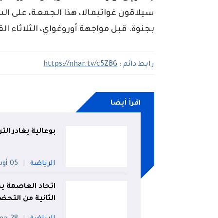
بجنوة. قبل مواجهة أوروغواي، الثلاثاء الق
رابط دائم :
https://nhar.tv/c5ZBG
اقرأ أيضا
بوعالية يغادر ال
الرياضة
05 أوت
اتحاد العاصمة يح
الثانية من التحض