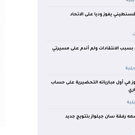
لقسنطيني يفوز وديا على الاتحاد
 بسبب الانتقادات ولم أندم على مسيرتي
ز في أول مبارياته التحضيرية على حساب
اري
مه رفقة سان جيلواز بتتويج جديد