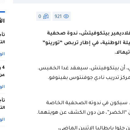
0
921
ال
لاديمير بيتكوفيتش، ندوة صحفية
تأج
الت
لة الوطنية، في إطار تربص “تورينو”
يمالا.
الو
ي، أن بيتكوفيتش، سيعقد غدا الخميس.
4
عن 
مركز تدريب نادي جوفنتوس بفينوفو.
الو
تأج
. سيكون في ندوته الصحفية الخاصة
الت
 من “الخضر”، من دون الكشف عن هويتهما.
الو
ن حلوا بايطاليا الاثنين الماضي،