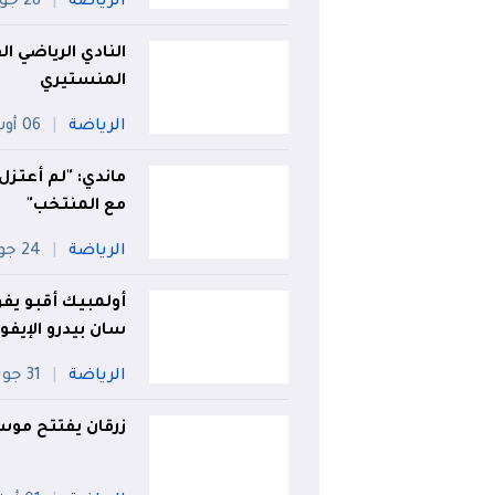
الرياضة
28 جويلية
النادي الرياضي ا
المنستيري
الرياضة
06 أوت
ماندي: "لم أعتزل
مع المنتخب"
الرياضة
24 جويلية
أولمبيك أقبو يفو
سان بيدرو الإيفو
الرياضة
31 جويلية
زرقان يفتتح موس