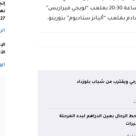
إنج
سيلاقون غواتيمالا، هذا الجمعة، على الساعة 20:30 بملعب “لويجي فيراريس”
نها
ادم بملعب “أليانز ستاديوم” بتورينو.
27
الر
الإ
الأ
الو
ترجي ويقترب من شباب بلوزداد
ط الرحال بعين الدراهم لبدء المرحلة
يرات