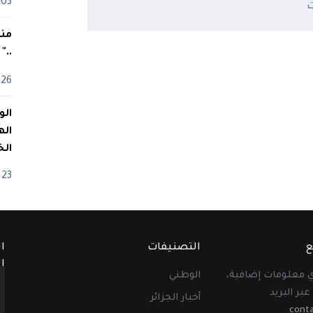
03 ماي
منذ
.."
26 أفريل
اله
الخ
23 أفريل
ع
التصنيفات
ا
ا
أي معلومات إضافية،
الوطني
عبر البريد
أخبار الجزائر
cont