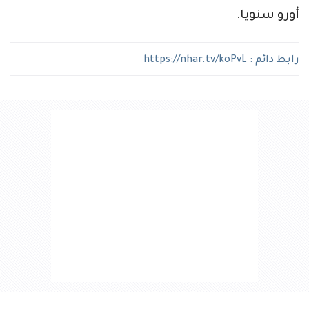
أورو سنويا.
رابط دائم :
https://nhar.tv/koPvL