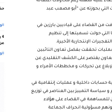
ضاء عليه سهلة رغم محاولات اعتقاله
التي بحوزته عن “أبو مصعب عبد
حذف
ت من القضاء على قياديين بارزين في
الو
 التي حولت تسميتها إلى تنظيم
4
تفجيرات الإنتحارية الأخيرة.
عن 
عمليات تحققت بفضل تعاون التائبين
الو
 التعاون يقتصر على الكشف التقليدي عن
الإبلاغ عن تحركات و مخططات الأمراء و
ية حسابات داخلية و عمليات إنتقامية في
و سياسة التمييز بين العناصر في توزيع
ن للمساهمة في القضاء على هؤلاء
لونهم مسؤولية انحراف الجماعة