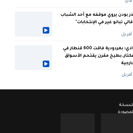
ر بودن يروي موقفه مع أحد الشباب
 قالي تبانو غير في الإنتخابات"
الوادي: بمردودية فاقت 600 قنطار في
كتار..بطيخ مقرن يقتحم الأسواق
ارجية
لنسخة
لمصورة