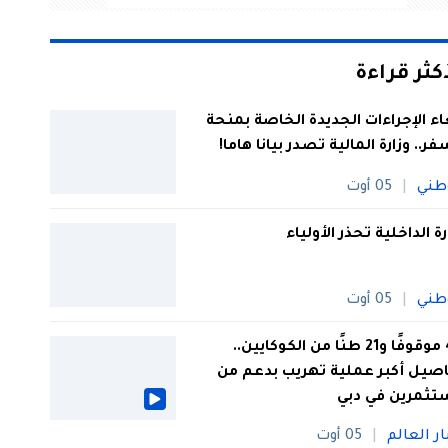
أكثر قراءة
اء الإجراءات الجديدة الخاصة بمنحة
فر.. وزارة المالية تصدر بيانا هاما!
طني
05 أوت
رة الداخلية تحذر الأولياء
طني
05 أوت
44 موقوفًا و21 طنًا من الكوكايين..
صيل أكبر عملية تهريب بدعم من
تثمرين في دبي
ار العالم
05 أوت