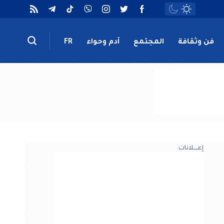
فن وثقافة
المجتمع
آدم وحواء
FR
إعــــلانات