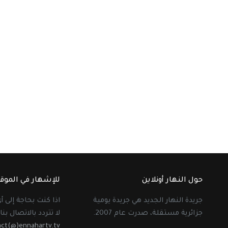
حول النهار أونلاين
للإشهار في الموق
جريدة النهار الجديد هي جريدة يومية
اذا كنت بحاجة إلى 
جزائرية مستقلة، صدرت عام 2007.
لا تتردد بالاتصال بنا 
act(@)ennahartv.tv