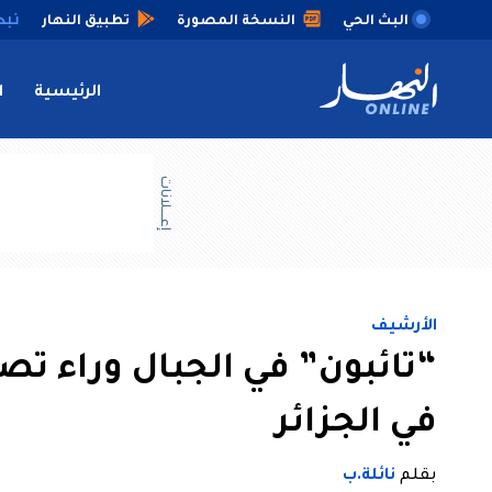
البث الحي
النسخة المصورة
تطبيق النهار
الرئيسية
ا
إعــــلانات
الأرشيف
“تائبون” في الجبال وراء ت
في الجزائر
بقلم
نائلة.ب