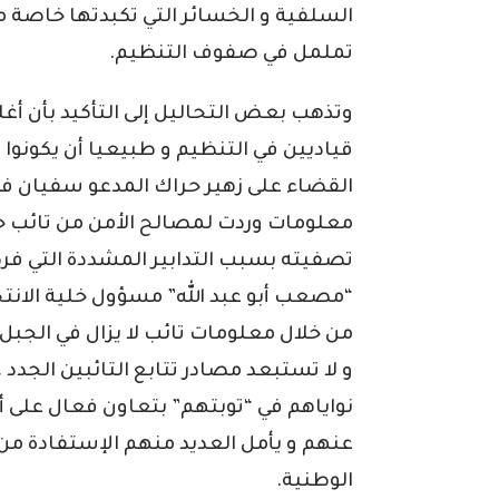
السلفية و الخسائر التي تكبدتها خاصة من
تململ في صفوف التنظيم.
وتذهب بعض التحاليل إلى التأكيد بأن أغل
قياديين في التنظيم و طبيعيا أن يكونوا
القضاء على زهير حراك المدعو سفيان فص
معلومات وردت لمصالح الأمن من تائب ح
تصفيته بسبب التدابير المشددة التي ف
“مصعب أبو عبد الله” مسؤول خلية الانتح
من خلال معلومات تائب لا يزال في الجبل.
و لا تستبعد مصادر تتابع التائبين الجدد 
نواياهم في “توبتهم” بتعاون فعال على 
عنهم و يأمل العديد منهم الإستفادة من 
الوطنية.