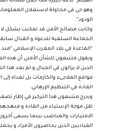
الهيثم” بدقة كبيرة مما جعل مسألة الق
وهو حي في محاولة لاستغلال المعلومات 
الودود”.
وكانت مصالح الأمن قد تمكنت بشكل لاف
الجماعة السلفية للدعوة و القتال سابقا
“القاعدة في بلاد المغرب الإسلامي “منذ ال
ويقول متتبعون للشأن الأمني أن هذه ال
الذين لا يزالون في الجبال و لم يعد هذا
مواقع الملاجىء والكازمات بل تعداه إلى 
القادة في التنظيم الإرهابي.
ويدرج متتبعون هذا التركيز في إطار تصف
ظل موجة الإستياء من القادة و منهجهم 
الامتيازات والمناصب بينما يسعى آخرو
القياديين الذين يحاصرون الأفراد و يحم