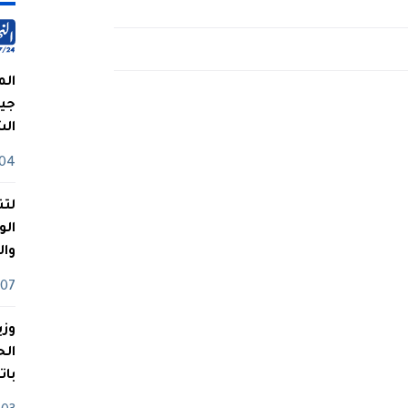
الم
جيش
ال
04 أوت
لتن
الو
وا
07 ماي
وزي
بات