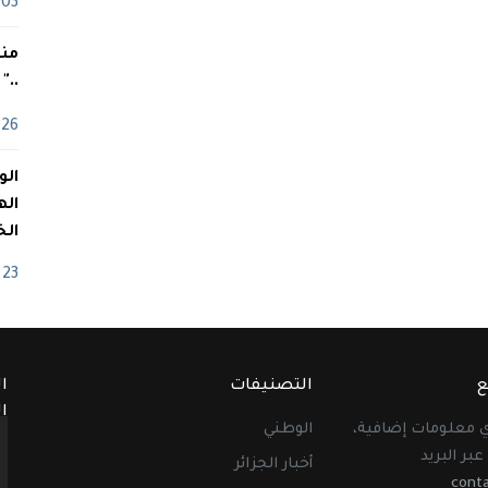
03 ماي
منذ
.."
26 أفريل
اله
الخ
23 أفريل
ع
التصنيفات
ا
ا
أي معلومات إضافية،
الوطني
عبر البريد
أخبار الجزائر
cont