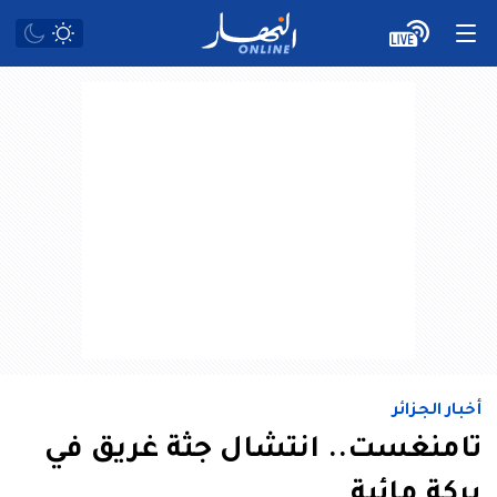
أخبار الجزائر
تامنغست.. انتشال جثة غريق في
بركة مائية