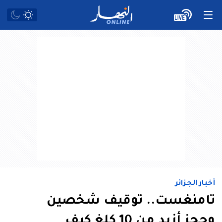
أخبار الجزائر
تامنغست.. توقيف شخصين
وحجز أزيد من 10 كلغ كيف