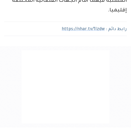
المشتبه فيهما أمام الجهات القضائية المختصة
إقليميا.
رابط دائم :
https://nhar.tv/1Izdw